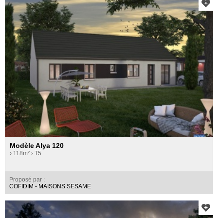
Modèle Alya 120
› 118m²
› T5
Proposé par :
COFIDIM - MAISONS SESAME