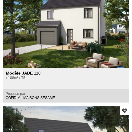
Modèle JADE 110
› 108m²
› T5
Proposé par :
COFIDIM - MAISONS SESAME