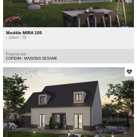
Modèle MIRA 105
› 106m²
› T5
Proposé par :
COFIDIM - MAISONS SESAME