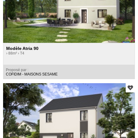
Modèle Atria 90
› 88m²
› T4
Proposé par :
COFIDIM - MAISONS SESAME