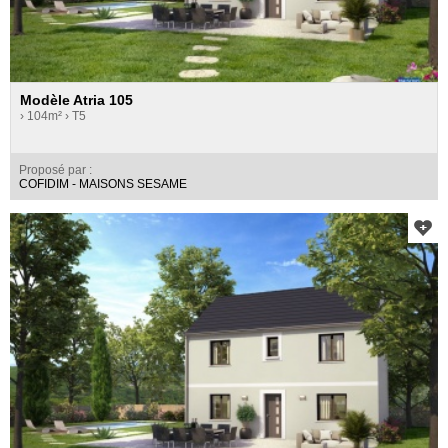
Modèle Atria 105
› 104m²
› T5
Proposé par :
COFIDIM - MAISONS SESAME