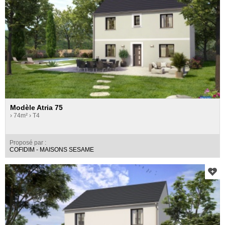
Modèle Atria 75
› 74m²
› T4
Proposé par :
COFIDIM - MAISONS SESAME