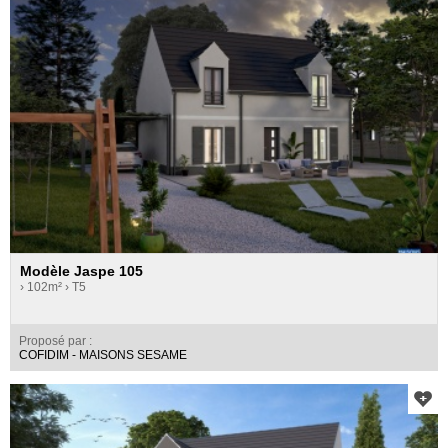
Modèle Jaspe 105
› 102m²
› T5
Proposé par :
COFIDIM - MAISONS SESAME