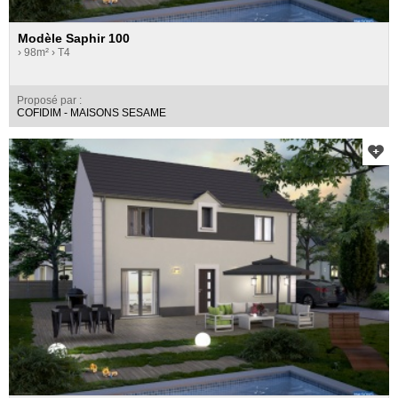
Modèle Saphir 100
› 98m²
› T4
Proposé par :
COFIDIM - MAISONS SESAME