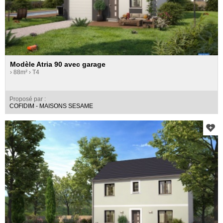
Modèle Atria 90 avec garage
› 88m²
› T4
Proposé par :
COFIDIM - MAISONS SESAME