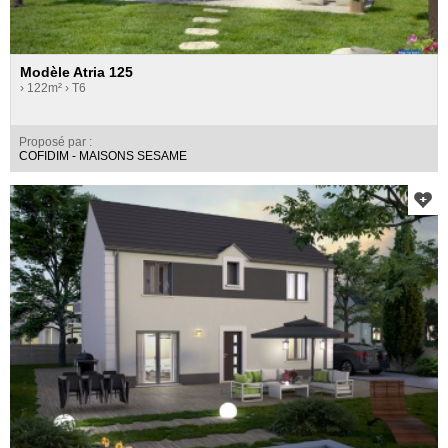
Modèle Atria 125
› 122m²
› T6
Proposé par :
COFIDIM - MAISONS SESAME