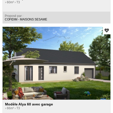
› 60m²
› T3
Proposé par :
COFIDIM - MAISONS SESAME
Modèle Alya 60 avec garage
› 66m²
› T3