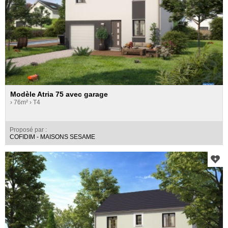
Modèle Atria 75 avec garage
› 76m²
› T4
Proposé par :
COFIDIM - MAISONS SESAME