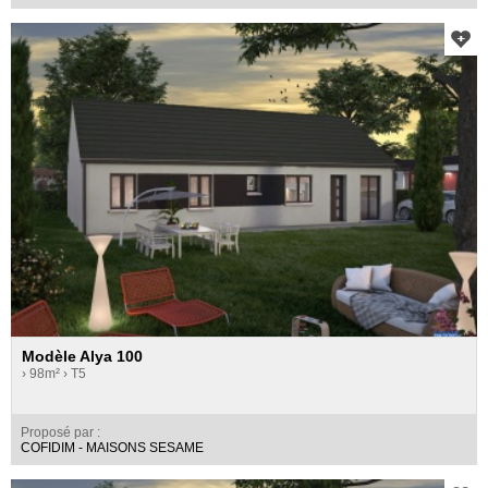
Modèle Alya 100
› 98m²
› T5
Proposé par :
COFIDIM - MAISONS SESAME