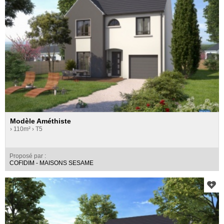
Modèle Améthiste
› 110m²
› T5
Proposé par :
COFIDIM - MAISONS SESAME