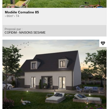
Modèle Cornaline 85
› 86m²
› T4
Proposé par :
COFIDIM - MAISONS SESAME