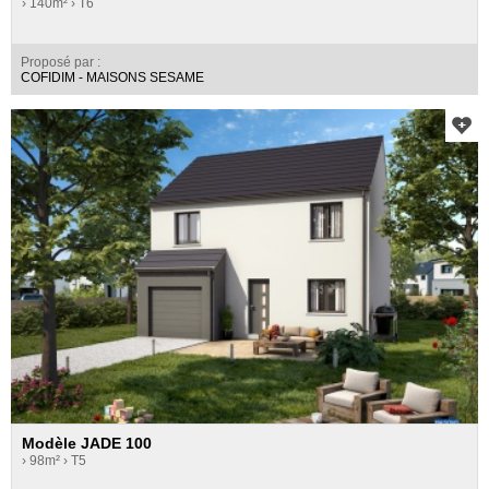
› 140m²
› T6
Proposé par :
COFIDIM - MAISONS SESAME
Modèle JADE 100
› 98m²
› T5