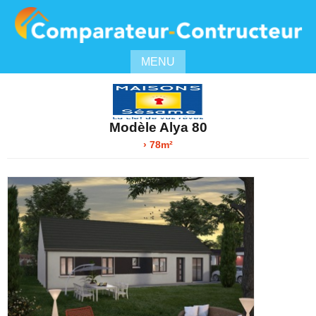
MENU
Modèle Alya 80
› 78m²