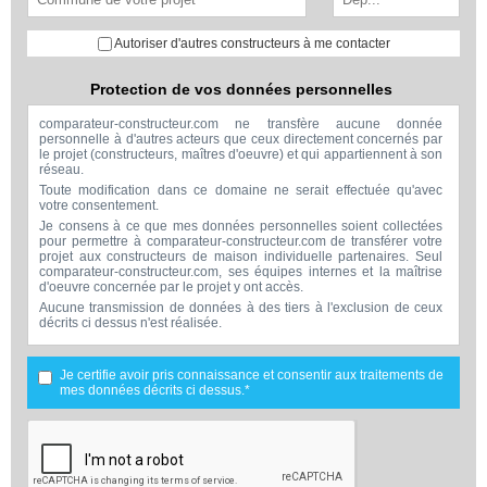
Autoriser d'autres constructeurs à me contacter
Protection de vos données personnelles
comparateur-constructeur.com ne transfère aucune donnée
personnelle à d'autres acteurs que ceux directement concernés par
le projet (constructeurs, maîtres d'oeuvre) et qui appartiennent à son
réseau.
Toute modification dans ce domaine ne serait effectuée qu'avec
votre consentement.
Je consens à ce que mes données personnelles soient collectées
pour permettre à comparateur-constructeur.com de transférer votre
projet aux constructeurs de maison individuelle partenaires. Seul
comparateur-constructeur.com, ses équipes internes et la maîtrise
d'oeuvre concernée par le projet y ont accès.
Aucune transmission de données à des tiers à l'exclusion de ceux
décrits ci dessus n'est réalisée.
Mes données téléphoniques seront uniquement utilisées par
comparateur-constructeur.com et la maîtrise d'ouvrage concernée
par votre projet dans le cadre de la qualification et du suivi de mon
Je certifie avoir pris connaissance et consentir aux traitements de
projet.
mes données décrits ci dessus.*
Les données sont conservées pendant une durée de 18 mois
courant à partir des derniers contacts effectifs entre comparateur-
constructeur.com et vous ou comparateur-constructeur.com et un
membre de la maîtrise d'oeuvre en rapport avec ce projet et qui
serait en relation avec comparateur-constructeur sur ce projet.