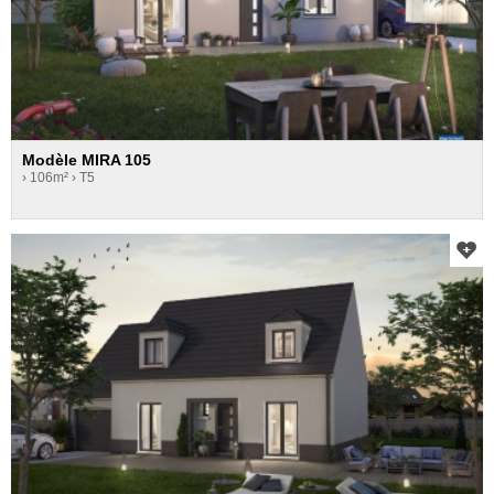
Modèle MIRA 105
› 106m²
› T5