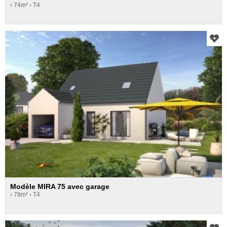
› 74m²
› T4
Modèle MIRA 75 avec garage
› 78m²
› T4