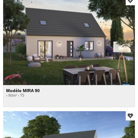
Modèle MIRA 90
› 90m²
› T5