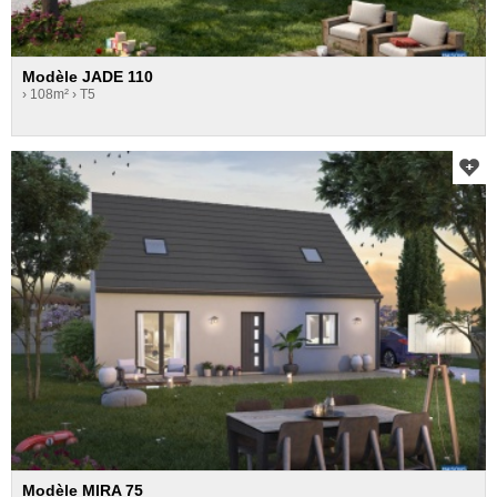
Modèle JADE 110
› 108m²
› T5
Modèle MIRA 75