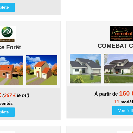
mplète
COMEBAT C
e Forêt
160 
€
À partir de
(
267 €
le m²)
11
modèl
sentés
Voir l'o
mplète