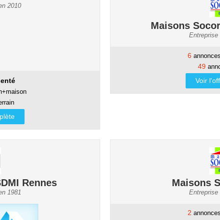
 en 2010
Maisons Soco
Entreprise
6
annonces
49
anno
Voir l'o
enté
in+maison
rrain
mplète
SDMI Rennes
Maisons 
 en 1981
Entreprise
2
annonces