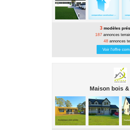
3
modèles prés
187
annonces terra
48
annonces te
Voir l'offre co
Maison bois &