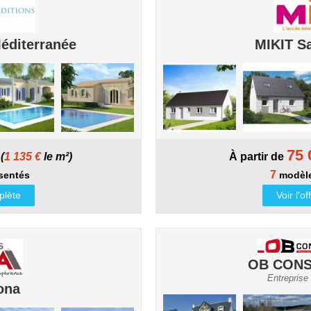
Méditerranée
MIKIT Sa
75 
(
1 135 €
le m²)
À partir de
7
sentés
modèle
mplète
Voir l'o
OB CONS
Entreprise
ona