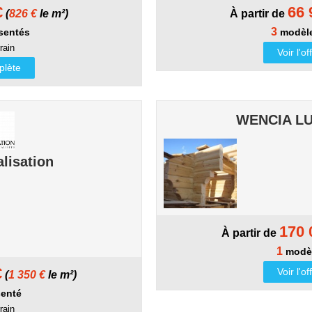
€
66 
(
826 €
le m²)
À partir de
3
sentés
modèle
rain
Voir l'o
mplète
WENCIA L
lisation
170 
À partir de
1
modèl
€
Voir l'o
(
1 350 €
le m²)
enté
rain