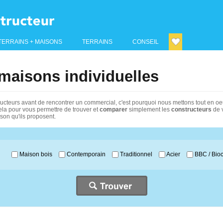
TERRAINS + MAISONS
TERRAINS
CONSEIL
maisons individuelles
constructeurs avant de rencontrer un commercial, c'est pourquoi nous mettons tout en
Cela pour vous permettre de trouver et
comparer
simplement les
constructeurs
de v
ison qu'ils proposent.
Maison bois
Contemporain
Traditionnel
Acier
BBC / Bioc