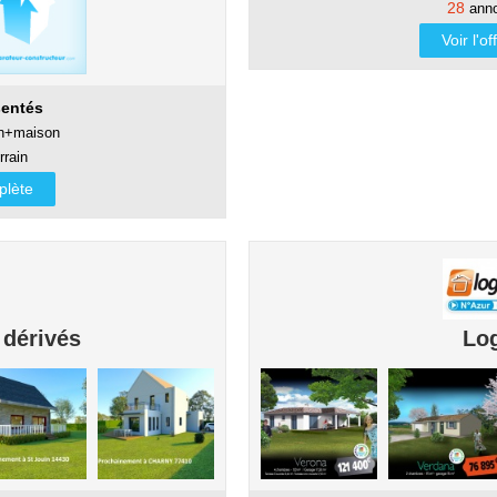
28
anno
Voir l'o
entés
in+maison
rrain
mplète
 dérivés
Lo