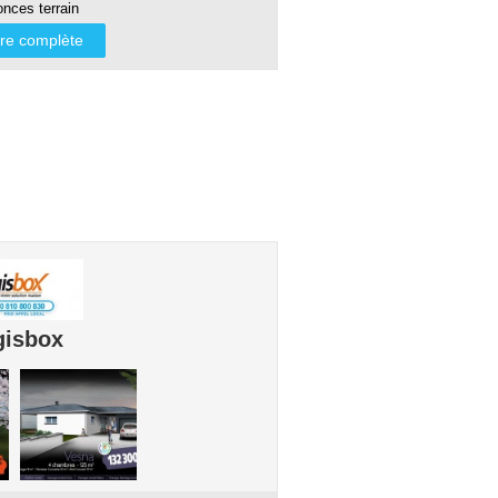
nces terrain
ffre complète
gisbox