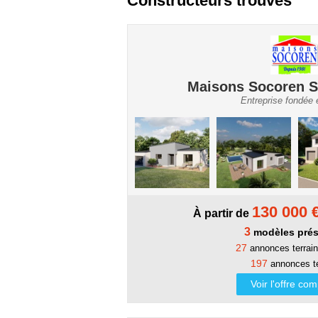
Constructeurs trouvés
Maisons Socoren 
Entreprise fondée
130 000 
À partir de
3
modèles prés
27
annonces terrai
197
annonces te
Voir l'offre co