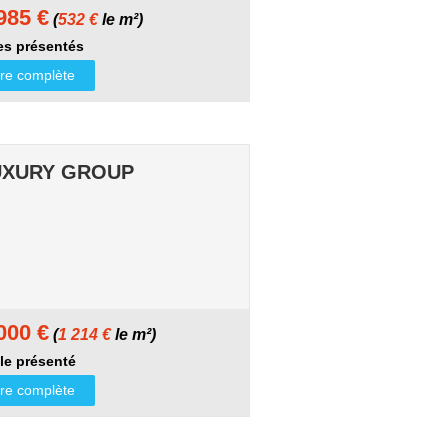
985 €
(
532 €
le m²)
s présentés
ffre complète
UXURY GROUP
000 €
(
1 214 €
le m²)
e présenté
ffre complète