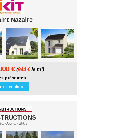
int Nazaire
000 €
(
944 €
le m²)
s présentés
ffre complète
TRUCTIONS
 fondée en 2003