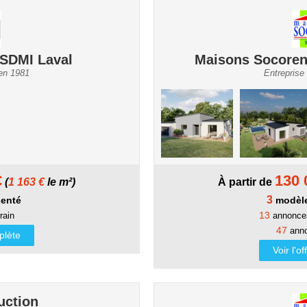
SDMI Laval
Maisons Socoren
 en 1981
Entreprise
€
130 
(
1 163 €
le m²)
À partir de
3
enté
modèle
13
rain
annonces
47
anno
mplète
Voir l'o
uction