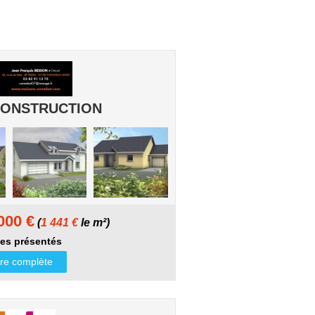
ONSTRUCTION
000 €
(
1 441 €
le m²)
es présentés
ffre complète