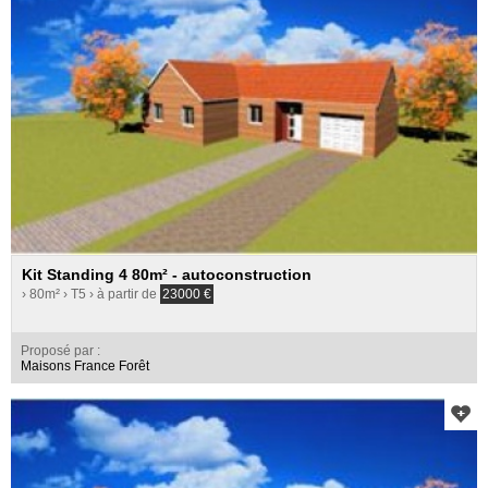
Kit Standing 4 80m² - autoconstruction
› 80m²
› T5
› à partir de
23000
€
Proposé par :
Maisons France Forêt