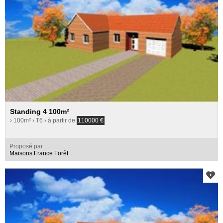
Standing 4 100m²
› 100m²
› T6
› à partir de
110000
€
Proposé par :
Maisons France Forêt