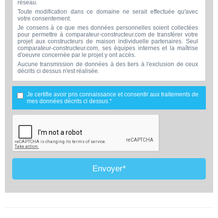
réseau.
Toute modification dans ce domaine ne serait effectuée qu'avec
votre consentement.
Je consens à ce que mes données personnelles soient collectées
pour permettre à comparateur-constructeur.com de transférer votre
projet aux constructeurs de maison individuelle partenaires. Seul
comparateur-constructeur.com, ses équipes internes et la maîtrise
d'oeuvre concernée par le projet y ont accès.
Aucune transmission de données à des tiers à l'exclusion de ceux
décrits ci dessus n'est réalisée.
Mes données téléphoniques seront uniquement utilisées par
comparateur-constructeur.com et la maîtrise d'ouvrage concernée
par votre projet dans le cadre de la qualification et du suivi de mon
Je certifie avoir pris connaissance et consentir aux traitements de
projet.
mes données décrits ci dessus.*
Les données sont conservées pendant une durée de 18 mois
courant à partir des derniers contacts effectifs entre comparateur-
constructeur.com et vous ou comparateur-constructeur.com et un
membre de la maîtrise d'oeuvre en rapport avec ce projet et qui
serait en relation avec comparateur-constructeur sur ce projet.
Conformément à la loi « informatique et libertés », vous pouvez
exercer votre droit d'accès aux données vous concernant et les faire
rectifier en contactant : Vitaweb, 7 bis rue de l'Héronière, 17220
SALLES-SUR-MER - FRANCE. Tél. 07.86.24.07.28 -
Envoyer*
contact@comparateur-constructeur.com