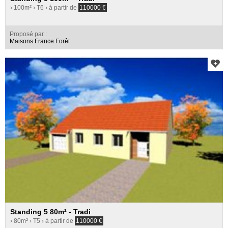
› 100m²
› T6
› à partir de
110000
€
Proposé par :
Maisons France Forêt
Standing 5 80m² - Tradi
› 80m²
› T5
› à partir de
110000
€