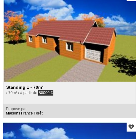
Standing 1 - 70m²
› 70m²
› à partir de
80000
€
Proposé par :
Maisons France Forêt