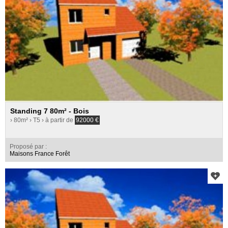
Standing 7 80m² - Bois
› 80m²
› T5
› à partir de
92000
€
Proposé par :
Maisons France Forêt