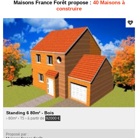
Maisons France Forêt propose :
40 Maisons à
construire
Standing 6 80m² - Bois
› 80m²
› T5
› à partir de
92000
€
Proposé par :