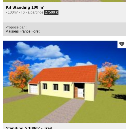
Kit Standing 100 m²
› 100m²
› T6
› à partir de
27500
€
Proposé par :
Maisons France Forêt
Standing 5 100m² - Tradi