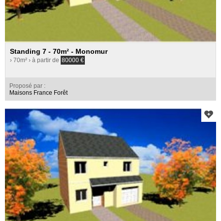
Standing 7 - 70m² - Monomur
› 70m²
› à partir de
80000
€
Proposé par :
Maisons France Forêt