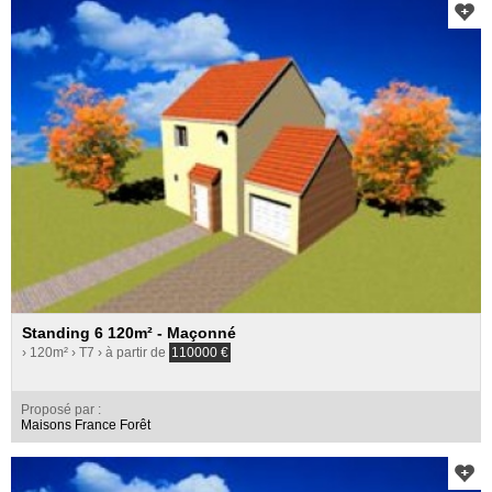
Standing 6 120m² - Maçonné
› 120m²
› T7
› à partir de
110000
€
Proposé par :
Maisons France Forêt