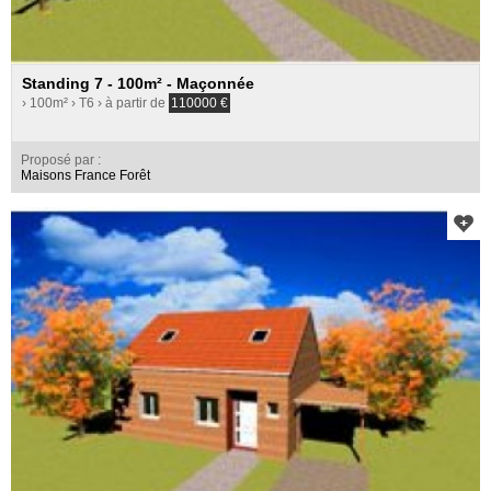
Standing 7 - 100m² - Maçonnée
› 100m²
› T6
› à partir de
110000
€
Proposé par :
Maisons France Forêt