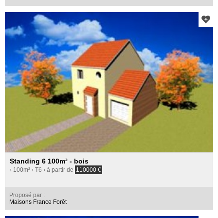
Standing 6 100m² - bois
› 100m²
› T6
› à partir de
110000
€
Proposé par :
Maisons France Forêt