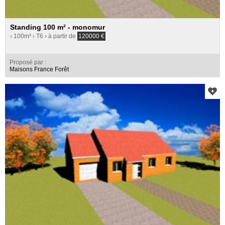
Standing 100 m² - monomur
› 100m²
› T6
› à partir de
120000
€
Proposé par :
Maisons France Forêt