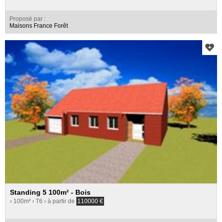
Proposé par :
Maisons France Forêt
Standing 5 100m² - Bois
› 100m²
› T6
› à partir de
110000
€