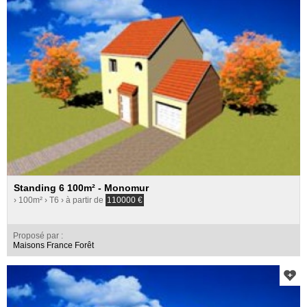
Standing 6 100m² - Monomur
› 100m²
› T6
› à partir de
110000
€
Proposé par :
Maisons France Forêt