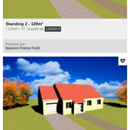
Standing 2 - 120m²
› 120m²
› T7
› à partir de
128000
€
Proposé par :
Maisons France Forêt