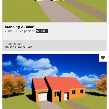
Standing 2 - 80m²
› 80m²
› T5
› à partir de
92000
€
Proposé par :
Maisons France Forêt