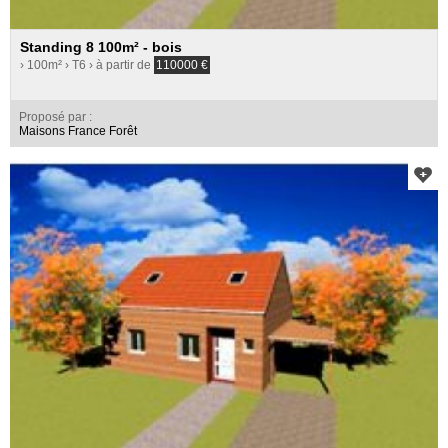
Standing 8 100m² - bois
› 100m²
› T6
› à partir de
110000
€
Proposé par :
Maisons France Forêt