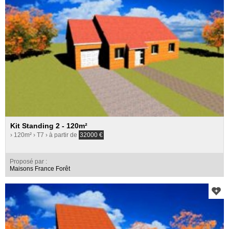
Kit Standing 2 - 120m²
› 120m²
› T7
› à partir de
32000
€
Proposé par :
Maisons France Forêt