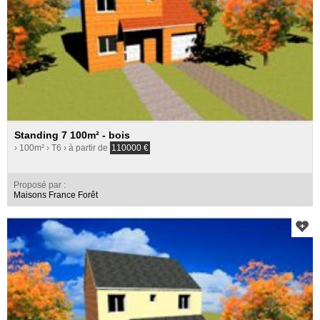
Standing 7 100m² - bois
› 100m²
› T6
› à partir de
110000
€
Proposé par :
Maisons France Forêt