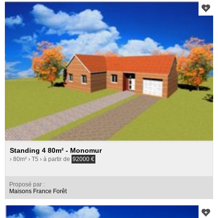
Standing 4 80m² - Monomur
› 80m²
› T5
› à partir de
92000
€
Proposé par :
Maisons France Forêt