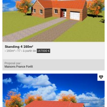
Standing 4 160m²
› 160m²
› T7
› à partir de
167000
€
Proposé par :
Maisons France Forêt