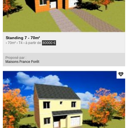
Standing 7 - 70m²
› 70m²
› T4
› à partir de
80000
€
Proposé par :
Maisons France Forêt