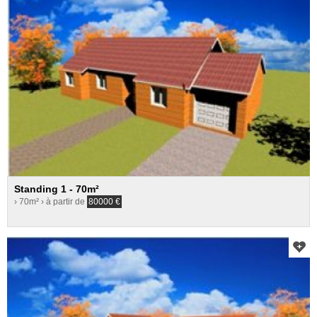
Standing 1 - 70m²
› 70m²
› à partir de
80000
€