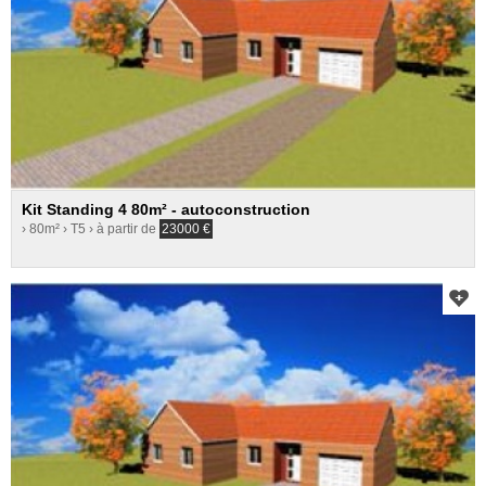
Kit Standing 4 80m² - autoconstruction
› 80m²
› T5
› à partir de
23000
€