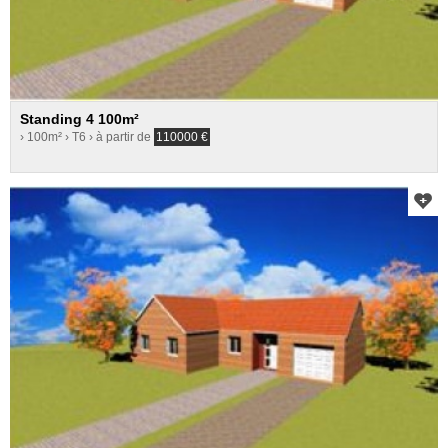
Standing 4 100m²
› 100m²
› T6
› à partir de
110000
€