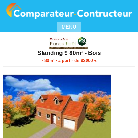
MENU
Standing 9 80m² - Bois
› 80m²
›
à partir de
92000
€