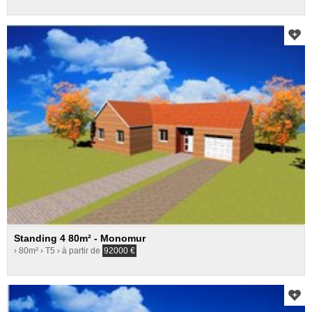
Standing 4 80m² - Monomur
› 80m²
› T5
› à partir de
92000
€