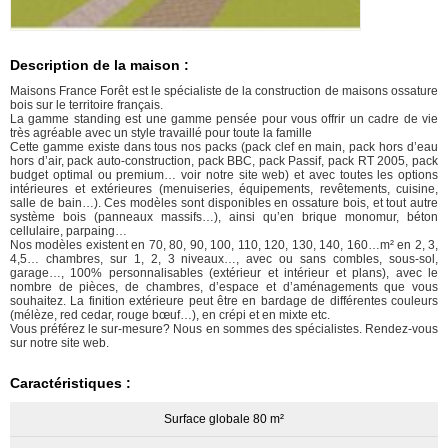
Description de la maison :
Maisons France Forêt est le spécialiste de la construction de maisons ossature
bois sur le territoire français.
La gamme standing est une gamme pensée pour vous offrir un cadre de vie
très agréable avec un style travaillé pour toute la famille
Cette gamme existe dans tous nos packs (pack clef en main, pack hors d’eau
hors d’air, pack auto-construction, pack BBC, pack Passif, pack RT 2005, pack
budget optimal ou premium… voir notre site web) et avec toutes les options
intérieures et extérieures (menuiseries, équipements, revêtements, cuisine,
salle de bain…). Ces modèles sont disponibles en ossature bois, et tout autre
système bois (panneaux massifs…), ainsi qu’en brique monomur, béton
cellulaire, parpaing…
Nos modèles existent en 70, 80, 90, 100, 110, 120, 130, 140, 160…m² en 2, 3,
4,5… chambres, sur 1, 2, 3 niveaux…, avec ou sans combles, sous-sol,
garage…, 100% personnalisables (extérieur et intérieur et plans), avec le
nombre de pièces, de chambres, d’espace et d’aménagements que vous
souhaitez. La finition extérieure peut être en bardage de différentes couleurs
(mélèze, red cedar, rouge bœuf…), en crépi et en mixte etc.
Vous préférez le sur-mesure? Nous en sommes des spécialistes. Rendez-vous
sur notre site web.
Caractéristiques :
Surface globale 80 m²