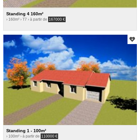
Standing 4 160m²
› 160m²
› T7
› à partir de
167000
€
Standing 1 - 100m²
› 100m²
› à partir de
110000
€