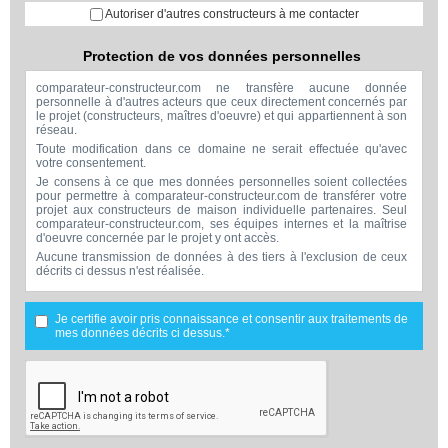
Autoriser d'autres constructeurs à me contacter
Protection de vos données personnelles
comparateur-constructeur.com ne transfère aucune donnée
personnelle à d'autres acteurs que ceux directement concernés par
le projet (constructeurs, maîtres d'oeuvre) et qui appartiennent à son
réseau.
Toute modification dans ce domaine ne serait effectuée qu'avec
votre consentement.
Je consens à ce que mes données personnelles soient collectées
pour permettre à comparateur-constructeur.com de transférer votre
projet aux constructeurs de maison individuelle partenaires. Seul
comparateur-constructeur.com, ses équipes internes et la maîtrise
d'oeuvre concernée par le projet y ont accès.
Aucune transmission de données à des tiers à l'exclusion de ceux
décrits ci dessus n'est réalisée.
Mes données téléphoniques seront uniquement utilisées par
comparateur-constructeur.com et la maîtrise d'ouvrage concernée
par votre projet dans le cadre de la qualification et du suivi de mon
Je certifie avoir pris connaissance et consentir aux traitements de
projet.
mes données décrits ci dessus.*
Les données sont conservées pendant une durée de 18 mois
courant à partir des derniers contacts effectifs entre comparateur-
constructeur.com et vous ou comparateur-constructeur.com et un
membre de la maîtrise d'oeuvre en rapport avec ce projet et qui
serait en relation avec comparateur-constructeur sur ce projet.
Conformément à la loi « informatique et libertés », vous pouvez
exercer votre droit d'accès aux données vous concernant et les faire