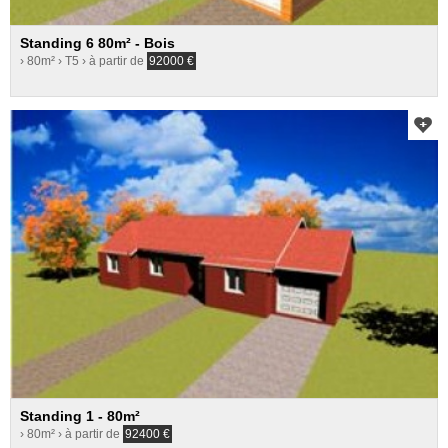
Standing 6 80m² - Bois
› 80m²
› T5
› à partir de
92000
€
Standing 1 - 80m²
› 80m²
› à partir de
92400
€