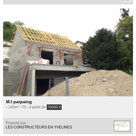
M.I parpaing
› 140m²
› T5
› à partir de
70000
€
Proposé par :
LES CONSTRUCTEURS EN YVELINES