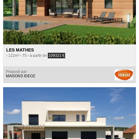
LES MATHES
› 122m²
› T5
› à partir de
109321
€
Proposé par :
MAISONS IDEOZ