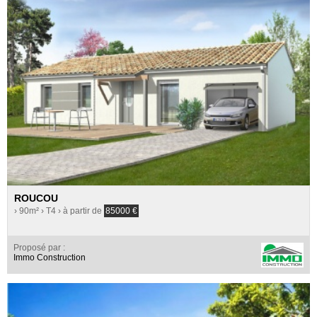
ROUCOU
› 90m²
› T4
› à partir de
85000
€
Proposé par :
Immo Construction