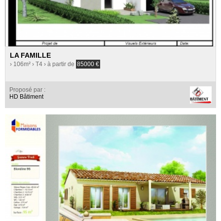
LA FAMILLE
› 106m²
› T4
› à partir de
85000
€
Proposé par :
HD Bâtiment