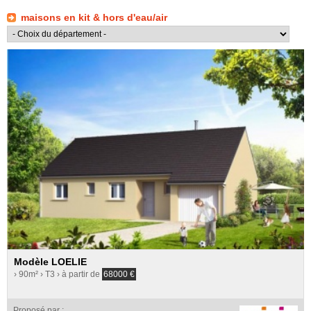
maisons en kit & hors d'eau/air
Modèle LOELIE
› 90m²
› T3
› à partir de
68000
€
Proposé par :