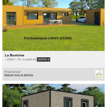
La Bostoise
› 108m²
› T4
› à partir de
180000
€
Proposé par :
Maison bois & dérivés