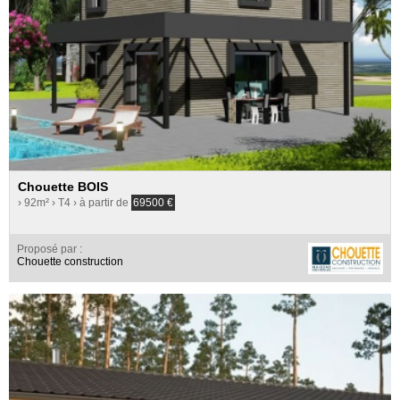
Chouette BOIS
› 92m²
› T4
› à partir de
69500
€
Proposé par :
Chouette construction