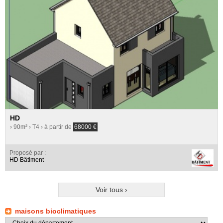
HD
› 90m²
› T4
› à partir de
68000
€
Proposé par :
HD Bâtiment
Voir tous ›
maisons bioclimatiques