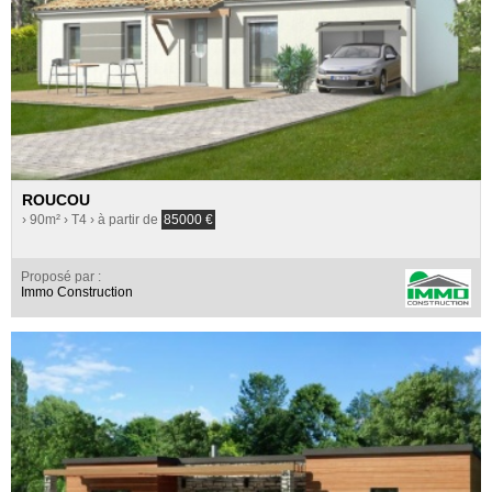
ROUCOU
› 90m²
› T4
› à partir de
85000
€
Proposé par :
Immo Construction