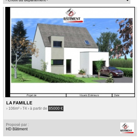
LA FAMILLE
› 106m²
› T4
› à partir de
85000
€
Proposé par :
HD Bâtiment