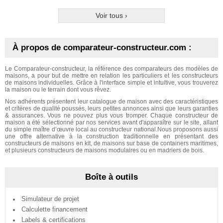
Voir tous ›
À propos de comparateur-constructeur.com :
Le Comparateur-constructeur, la référence des comparateurs des modèles de
maisons, a pour but de mettre en relation les particuliers et les constructeurs
de maisons individuelles. Grâce à l'interface simple et intuitive, vous trouverez
la maison ou le terrain dont vous rêvez.
Nos adhérents présentent leur catalogue de maison avec des caractéristiques
et critères de qualité poussés, leurs petites annonces ainsi que leurs garanties
& assurances. Vous ne pouvez plus vous tromper. Chaque constructeur de
maison a été sélectionné par nos services avant d'apparaître sur le site, allant
du simple maître d’œuvre local au constructeur national.Nous proposons aussi
une offre alternative à la construction traditionnelle en présentant des
constructeurs de maisons en kit, de maisons sur base de containers maritimes,
et plusieurs constructeurs de maisons modulaires ou en madriers de bois.
Le comparateur ne discrimine aucune technique constructive ni de style, que
la maison cherchée soit contemporaine ou classique.
Boîte à outils
Que permet de faire le comparateur des
constructeurs ?
Simulateur de projet
Vous avez des idées précises sur la maison de vos rêves mais vous ne
Calculette financement
savez pas sur quel critère choisir parmi les 300 réponses que vous renvoient
les PagesJaunes ?
Labels & certifications