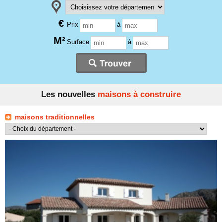
€
Prix
à
M²
Surface
à
Les nouvelles
maisons à construire
maisons traditionnelles