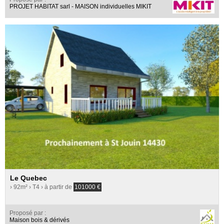
PROJET HABITAT sarl - MAISON individuelles MIKIT
Le Quebec
› 92m²
› T4
› à partir de
101000
€
Proposé par :
Maison bois & dérivés