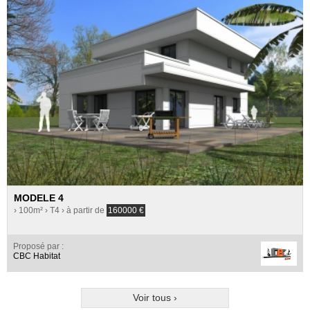
MODELE 4
› 100m²
› T4
› à partir de
160000
€
Proposé par :
CBC Habitat
Voir tous ›