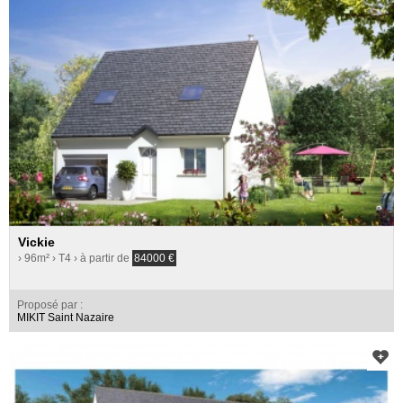
Vickie
› 96m²
› T4
› à partir de
84000
€
Proposé par :
MIKIT Saint Nazaire