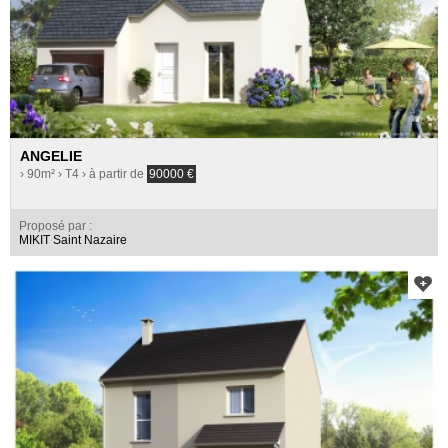
ANGELIE
› 90m²
› T4
› à partir de
90000
€
Proposé par :
MIKIT Saint Nazaire