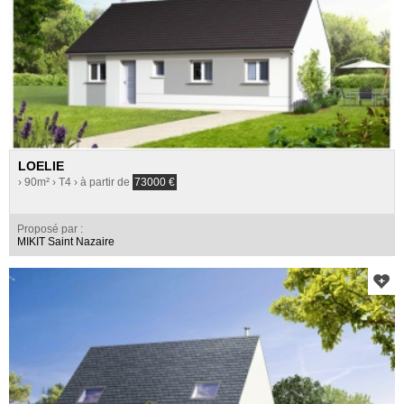
LOELIE
› 90m²
› T4
› à partir de
73000
€
Proposé par :
MIKIT Saint Nazaire