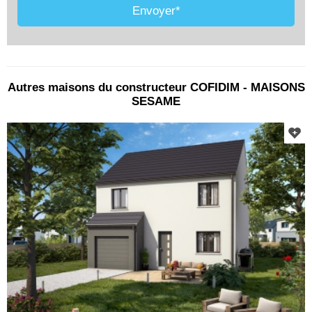
SALLES-SUR-MER - FRANCE. Tél. 07.86.24.07.28 -
Envoyer*
contact@comparateur-constructeur.com
Autres maisons du constructeur COFIDIM - MAISONS
SESAME