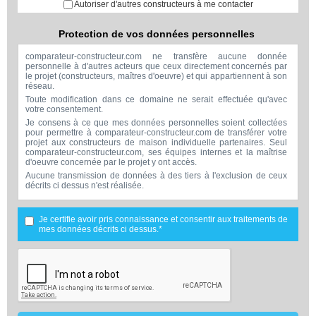
Autoriser d'autres constructeurs à me contacter
Protection de vos données personnelles
comparateur-constructeur.com ne transfère aucune donnée
personnelle à d'autres acteurs que ceux directement concernés par
le projet (constructeurs, maîtres d'oeuvre) et qui appartiennent à son
réseau.
Toute modification dans ce domaine ne serait effectuée qu'avec
votre consentement.
Je consens à ce que mes données personnelles soient collectées
pour permettre à comparateur-constructeur.com de transférer votre
projet aux constructeurs de maison individuelle partenaires. Seul
comparateur-constructeur.com, ses équipes internes et la maîtrise
d'oeuvre concernée par le projet y ont accès.
Aucune transmission de données à des tiers à l'exclusion de ceux
décrits ci dessus n'est réalisée.
Mes données téléphoniques seront uniquement utilisées par
comparateur-constructeur.com et la maîtrise d'ouvrage concernée
par votre projet dans le cadre de la qualification et du suivi de mon
Je certifie avoir pris connaissance et consentir aux traitements de
projet.
mes données décrits ci dessus.*
Les données sont conservées pendant une durée de 18 mois
courant à partir des derniers contacts effectifs entre comparateur-
constructeur.com et vous ou comparateur-constructeur.com et un
membre de la maîtrise d'oeuvre en rapport avec ce projet et qui
serait en relation avec comparateur-constructeur sur ce projet.
Conformément à la loi « informatique et libertés », vous pouvez
exercer votre droit d'accès aux données vous concernant et les faire
rectifier en contactant : Vitaweb, 7 bis rue de l'Héronière, 17220