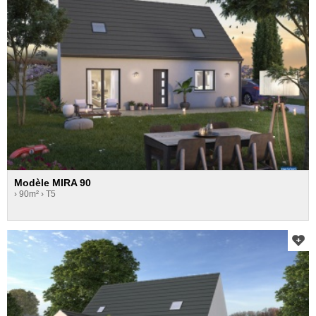
Modèle MIRA 90
› 90m²
› T5