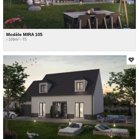
Modèle MIRA 105
› 106m²
› T5