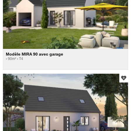
Modèle MIRA 90 avec garage
› 90m²
› T4