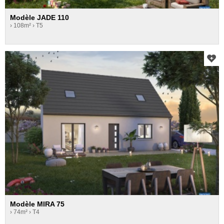
Modèle JADE 110
› 108m²
› T5
Modèle MIRA 75
› 74m²
› T4