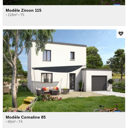
Modèle Zircon 115
› 118m²
› T5
Modèle Cornaline 85
› 86m²
› T4