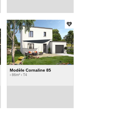
Modèle Cornaline 85
› 86m²
› T4