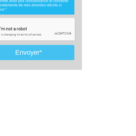
ertifie avoir pris connaissance et consentir
.
traitements de mes données décrits ci
nées téléphoniques seront uniquement
us.*
es par comparateur-constructeur.com et la
e d'ouvrage concernée par votre projet
 cadre de la qualification et du suivi de
et.
nées sont conservées pendant une durée
ois courant à partir des derniers contacts
fs entre comparateur-constructeur.com et
u comparateur-constructeur.com et un
de la maîtrise d'oeuvre en rapport avec
Envoyer*
jet et qui serait en relation avec
eur-constructeur sur ce projet.
ment à la loi « informatique et libertés »,
uvez exercer votre droit d'accès aux
 vous concernant et les faire rectifier en
ant : Vitaweb, 7 bis rue de l'Héronière,
 SALLES-SUR-MER - FRANCE. Tél.
6.24.07.28 -
contact@comparateur-
cteur.com