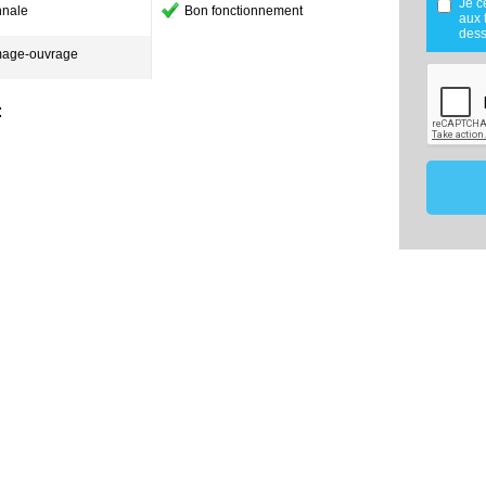
Je c
nale
Bon fonctionnement
réalisée
aux 
Mes don
dess
utilisé
age-ouvrage
maîtris
dans le
mon proj
:
Les don
de 18 m
effecti
vous o
membre 
ce pro
comparat
Conformé
vous po
données
contact
17220
07.8
constru