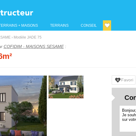
TERRAINS + MAISONS
TERRAINS
CONSEIL
ESAME
›
Modèle JADE 75
ar
COFIDIM - MAISONS SESAME
:
76m²
Favori
Con