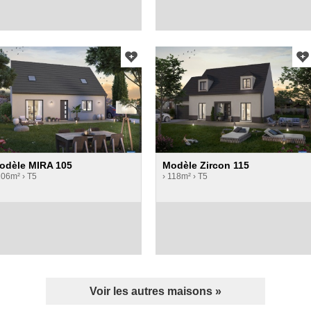
odèle MIRA 105
Modèle Zircon 115
106m²
› T5
› 118m²
› T5
Voir les autres maisons »