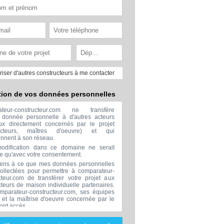
riser d'autres constructeurs à me contacter
tion de vos données personnelles
ateur-constructeur.com ne transfère
donnée personnelle à d'autres acteurs
x directement concernés par le projet
ructeurs, maîtres d'oeuvre) et qui
ennent à son réseau.
odification dans ce domaine ne serait
ée qu'avec votre consentement.
ens à ce que mes données personnelles
collectées pour permettre à comparateur-
cteur.com de transférer votre projet aux
cteurs de maison individuelle partenaires.
mparateur-constructeur.com, ses équipes
s et la maîtrise d'oeuvre concernée par le
 ont accès.
transmission de données à des tiers à
sion de ceux décrits ci dessus n'est