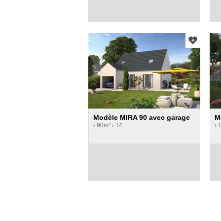
Modèle MIRA 90 avec garage
M
› 90m²
› T4
› 