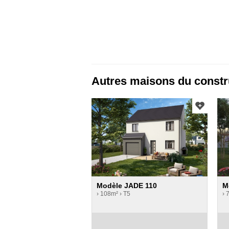
Autres maisons du cons
Modèle JADE 110
M
› 108m²
› T5
› 