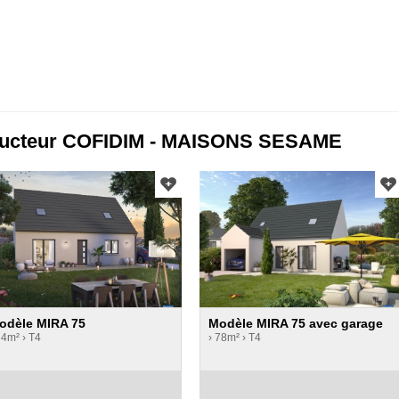
tructeur COFIDIM - MAISONS SESAME
odèle MIRA 75
Modèle MIRA 75 avec garage
74m²
› T4
› 78m²
› T4