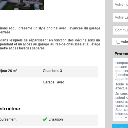
ons et qui présente un style original avec l’avancée du garage
entrée.
ans lesquels se répartissent en fonction des déclinaisons un
Auto
épendant et un accès au garage au rez-de-chaussée et à l’étage
être et des toilettes séparés.
Protec
compar
aucune 
éjour 26 m²
Chambres 3
que ceu
(const
apparti
1
Garage : avec
Toute m
effectu
Je cons
soient 
constru
constru
tructeur :
Seul co
interne
projet y
oursement
Livraison
Aucune 
l'exclu