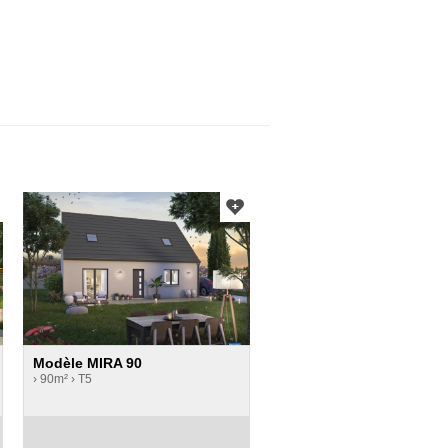
Modèle MIRA 90
› 90m²
› T5