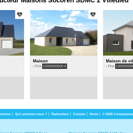
ucteur Maisons Socoren SDMC 2 Villedieu
Maison
Maison de vil
› Prix
1000000000
€
› Prix
10000000
ructeur
Qui sommes-nous ?
Particuliers
Contact
Devis
© 2026 Comparateu