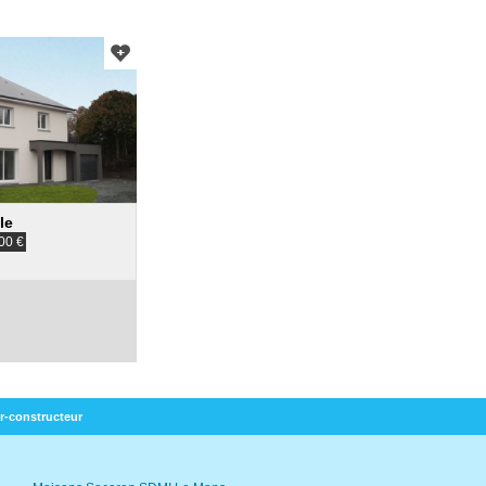
le
00
€
r-constructeur