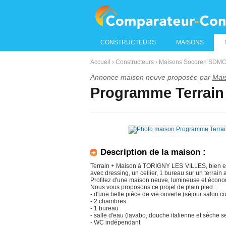
CONSTRUCTEURS
MAISONS
Accueil
›
Constructeurs
›
Maisons Socoren SDMC 
Annonce maison neuve proposée par
Mai
Programme Terrain 
Description de la maison :
Terrain + Maison à TORIGNY LES VILLES, bien e
avec dressing, un cellier, 1 bureau sur un terrain
Profitez d'une maison neuve, lumineuse et écono
Nous vous proposons ce projet de plain pied :
- d'une belle pièce de vie ouverte (séjour salon cu
- 2 chambres
- 1 bureau
- salle d'eau (lavabo, douche italienne et sèche se
- WC indépendant