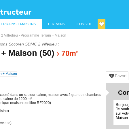
TERRAINS + MAISONS
TERRAINS
CONSEIL
2 Villedieu
›
Programme Terrain + Maison
sons Socoren SDMC 2 Villedieu
:
+ Maison (50)
› 70m²
Favori
Con
xposé dans un secteur calme, maison avec 2 grandes chambres
 au calme de 1200 m².
mique (maison certifiée RE2020)
isine)
rviette)