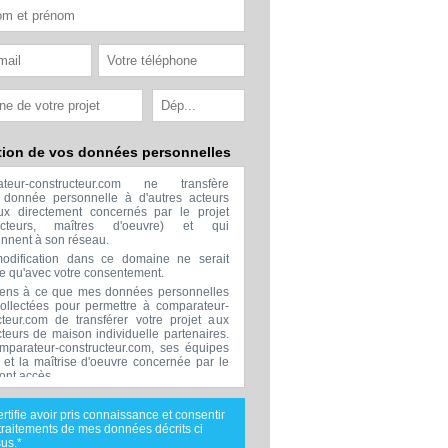
tion de vos données personnelles
ateur-constructeur.com ne transfère
donnée personnelle à d'autres acteurs
x directement concernés par le projet
ructeurs, maîtres d'oeuvre) et qui
ennent à son réseau.
odification dans ce domaine ne serait
ée qu'avec votre consentement.
ens à ce que mes données personnelles
collectées pour permettre à comparateur-
cteur.com de transférer votre projet aux
cteurs de maison individuelle partenaires.
mparateur-constructeur.com, ses équipes
s et la maîtrise d'oeuvre concernée par le
 ont accès.
transmission de données à des tiers à
sion de ceux décrits ci dessus n'est
ertifie avoir pris connaissance et consentir
.
traitements de mes données décrits ci
nées téléphoniques seront uniquement
us.*