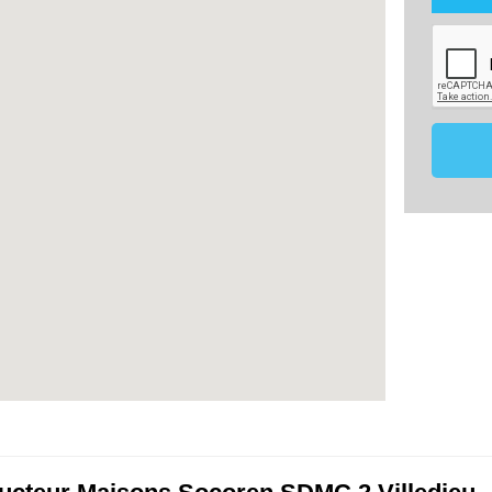
utilisé
maîtris
dans le
mon proj
Les don
de 18 m
effecti
vous o
membre 
ce pro
comparat
Conformé
vous po
données
contact
17220
07.8
constru