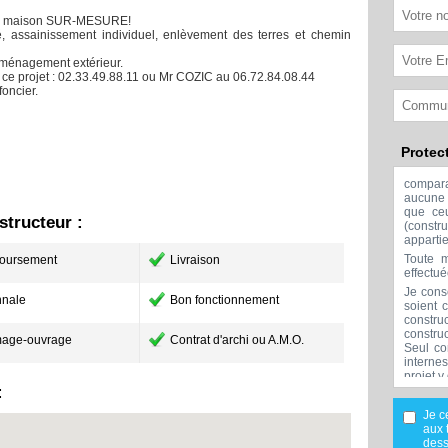
 une maison SUR-MESURE!
té, assainissement individuel, enlèvement des terres et chemin
, aménagement extérieur.
ce projet : 02.33.49.88.11 ou Mr COZIC au 06.72.84.08.44
foncier.
Protec
compar
aucune 
que ceu
tructeur :
(const
apparti
Toute m
oursement
Livraison
effectu
Je cons
nale
Bon fonctionnement
soient 
constru
constru
age-ouvrage
Contrat d'archi ou A.M.O.
Seul co
interne
projet y
:
Aucune 
l'exclu
Je c
réalisée
aux 
Mes don
dess