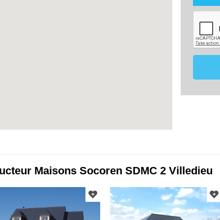
utilisé
maîtris
dans le
mon proj
Les don
de 18 m
effecti
vous o
membre 
ce pro
comparat
Conformé
vous po
données
contact
17220
07.8
constru
ucteur Maisons Socoren SDMC 2 Villedieu