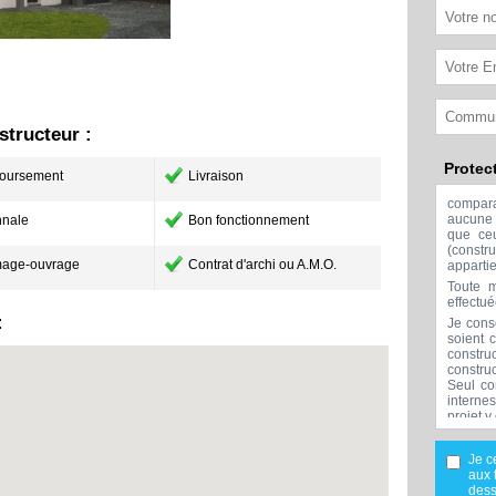
tructeur :
Protec
oursement
Livraison
compar
aucune 
nale
Bon fonctionnement
que ceu
(const
age-ouvrage
Contrat d'archi ou A.M.O.
apparti
Toute m
effectu
:
Je cons
soient 
constru
constru
Seul co
interne
projet y
Aucune 
l'exclu
Je c
réalisée
aux 
Mes don
dess