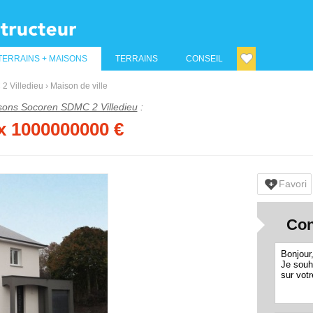
TERRAINS + MAISONS
TERRAINS
CONSEIL
2 Villedieu
›
Maison de ville
sons Socoren SDMC 2 Villedieu
:
ix 1000000000 €
Favori
Con