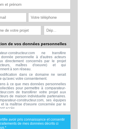
tion de vos données personnelles
ateur-constructeur.com ne transfère
donnée personnelle à d'autres acteurs
x directement concernés par le projet
ructeurs, maîtres d'oeuvre) et qui
ennent à son réseau.
odification dans ce domaine ne serait
ée qu'avec votre consentement.
ens à ce que mes données personnelles
collectées pour permettre à comparateur-
cteur.com de transférer votre projet aux
cteurs de maison individuelle partenaires.
mparateur-constructeur.com, ses équipes
s et la maîtrise d'oeuvre concernée par le
 ont accès.
transmission de données à des tiers à
sion de ceux décrits ci dessus n'est
ertifie avoir pris connaissance et consentir
.
traitements de mes données décrits ci
nées téléphoniques seront uniquement
us.*