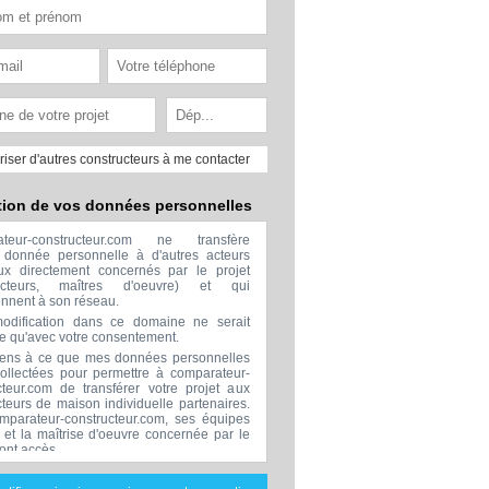
riser d'autres constructeurs à me contacter
tion de vos données personnelles
ateur-constructeur.com ne transfère
donnée personnelle à d'autres acteurs
x directement concernés par le projet
ructeurs, maîtres d'oeuvre) et qui
ennent à son réseau.
odification dans ce domaine ne serait
ée qu'avec votre consentement.
ens à ce que mes données personnelles
collectées pour permettre à comparateur-
cteur.com de transférer votre projet aux
cteurs de maison individuelle partenaires.
mparateur-constructeur.com, ses équipes
s et la maîtrise d'oeuvre concernée par le
 ont accès.
transmission de données à des tiers à
sion de ceux décrits ci dessus n'est