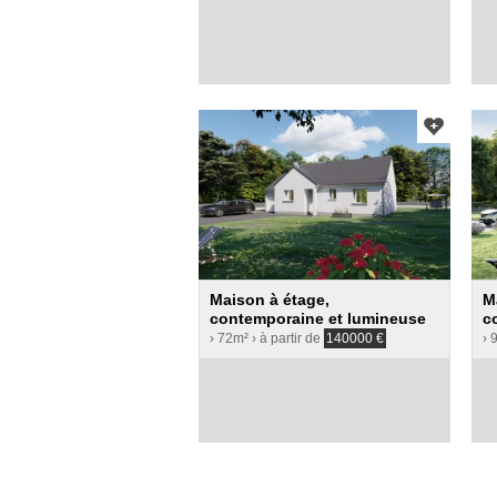
Maison à étage,
M
contemporaine et lumineuse
c
› 72m²
› à partir de
140000
€
› 