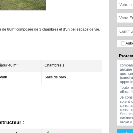
ne de 86m² composée de 3 chambres et d'un bel espace de vie.
Auto
Protec
éjour 40 m²
Chambres 1
compar
aucune 
que ceu
rain
Salle de bain 1
(const
apparti
Toute m
effectu
Je cons
soient 
constru
constru
Seul co
interne
tructeur :
projet y
Aucune 
l'exclu