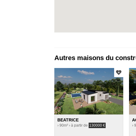
Autres maisons du constr
BEATRICE
A
› 90m²
› à partir de
130000
€
› 