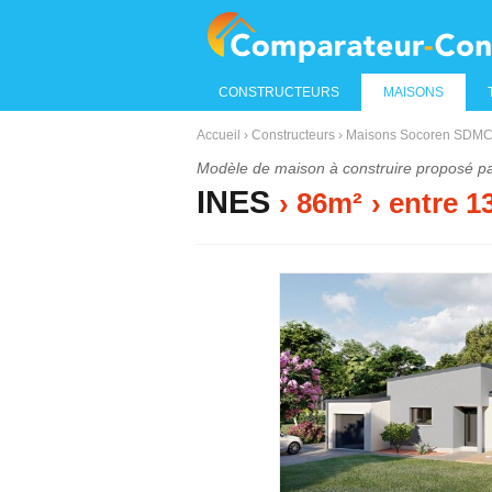
CONSTRUCTEURS
MAISONS
Accueil
›
Constructeurs
›
Maisons Socoren SDMC 
Modèle de maison à construire proposé p
INES
› 86m²
›
entre
1