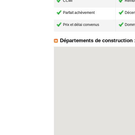
CCMI
Remb
Parfait achèvement
Décen
Prix et délai convenus
Domm
Départements de construction 