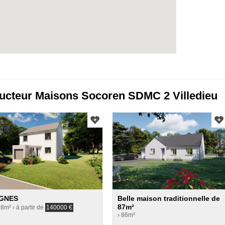
ucteur Maisons Socoren SDMC 2 Villedieu
GNES
Belle maison traditionnelle de
87m²
98m²
› à partir de
140000
€
› 86m²