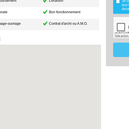
oursement
Livraison
Je c
réalisée
aux 
Mes don
dess
nale
Bon fonctionnement
utilisé
maîtris
dans le
age-ouvrage
Contrat d'archi ou A.M.O.
mon proj
Les don
de 18 m
:
effecti
vous o
membre 
ce pro
comparat
Conformé
vous po
données
contact
17220
07.8
constru