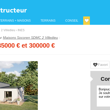
TERRAINS + MAISONS
TERRAINS
CONSEIL
2 Villedieu
›
INES
ar
Maisons Socoren SDMC 2 Villedieu
:
35000
€ et 300000 €
Favori
Con