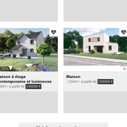
aison à étage
Maison
ontemporaine et lumineuse
› 104m²
› à partir de
150000
€
98m²
› à partir de
140000
€