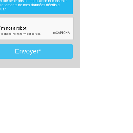
ertifie avoir pris connaissance et consentir
.
traitements de mes données décrits ci
nées téléphoniques seront uniquement
us.*
es par comparateur-constructeur.com et la
e d'ouvrage concernée par votre projet
 cadre de la qualification et du suivi de
et.
nées sont conservées pendant une durée
ois courant à partir des derniers contacts
fs entre comparateur-constructeur.com et
u comparateur-constructeur.com et un
de la maîtrise d'oeuvre en rapport avec
Envoyer*
jet et qui serait en relation avec
eur-constructeur sur ce projet.
ment à la loi « informatique et libertés »,
uvez exercer votre droit d'accès aux
 vous concernant et les faire rectifier en
ant : Vitaweb, 7 bis rue de l'Héronière,
 SALLES-SUR-MER - FRANCE. Tél.
6.24.07.28 -
contact@comparateur-
cteur.com