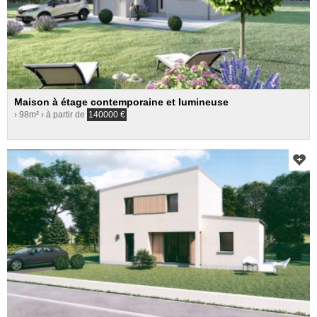
Maison à étage contemporaine et lumineuse
› 98m²
› à partir de
140000
€