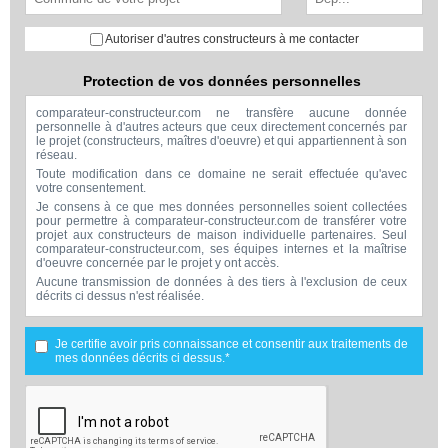
Autoriser d'autres constructeurs à me contacter
Protection de vos données personnelles
comparateur-constructeur.com ne transfère aucune donnée
personnelle à d'autres acteurs que ceux directement concernés par
le projet (constructeurs, maîtres d'oeuvre) et qui appartiennent à son
réseau.
Toute modification dans ce domaine ne serait effectuée qu'avec
votre consentement.
Je consens à ce que mes données personnelles soient collectées
pour permettre à comparateur-constructeur.com de transférer votre
projet aux constructeurs de maison individuelle partenaires. Seul
comparateur-constructeur.com, ses équipes internes et la maîtrise
d'oeuvre concernée par le projet y ont accès.
Aucune transmission de données à des tiers à l'exclusion de ceux
décrits ci dessus n'est réalisée.
Mes données téléphoniques seront uniquement utilisées par
comparateur-constructeur.com et la maîtrise d'ouvrage concernée
par votre projet dans le cadre de la qualification et du suivi de mon
Je certifie avoir pris connaissance et consentir aux traitements de
projet.
mes données décrits ci dessus.*
Les données sont conservées pendant une durée de 18 mois
courant à partir des derniers contacts effectifs entre comparateur-
constructeur.com et vous ou comparateur-constructeur.com et un
membre de la maîtrise d'oeuvre en rapport avec ce projet et qui
serait en relation avec comparateur-constructeur sur ce projet.