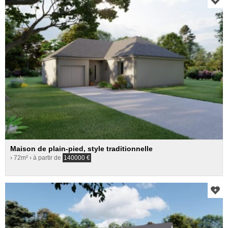
Maison de plain-pied, style traditionnelle
› 72m²
› à partir de
140000
€