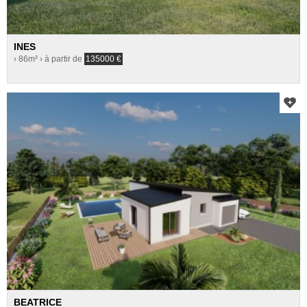
INES
› 86m²
› à partir de
135000
€
BEATRICE