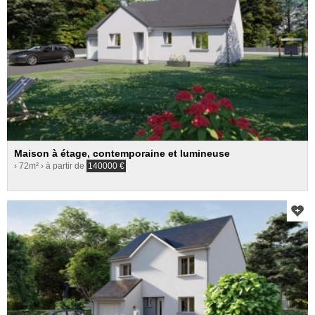
Maison à étage, contemporaine et lumineuse
› 72m²
› à partir de
140000
€