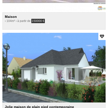
Maison
› 104m²
› à partir de
150000
€
Jolie maison de plain pied contemporaine