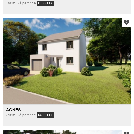
› 90m²
› à partir de
130000
€
AGNES
› 98m²
› à partir de
140000
€