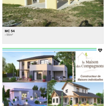
MC 54
› 98m²