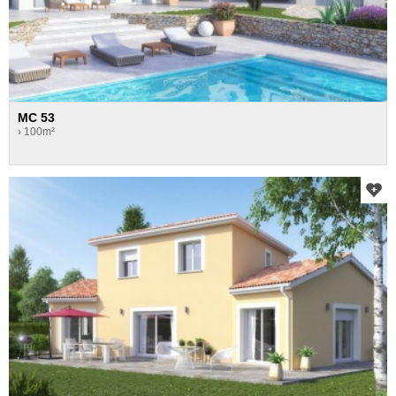
MC 53
› 100m²