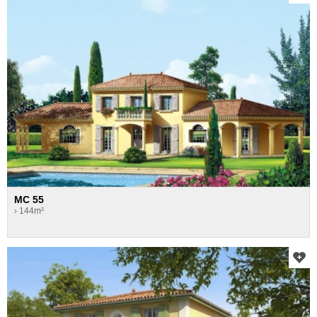
MC 55
› 144m²