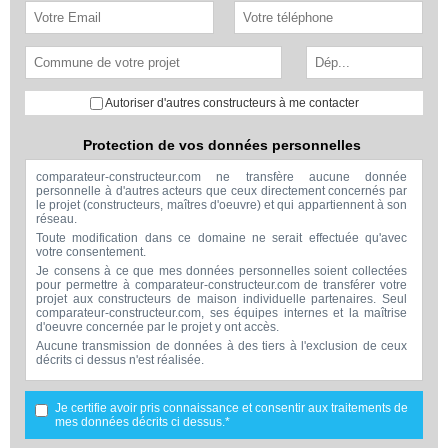
Autoriser d'autres constructeurs à me contacter
Protection de vos données personnelles
comparateur-constructeur.com ne transfère aucune donnée
personnelle à d'autres acteurs que ceux directement concernés par
le projet (constructeurs, maîtres d'oeuvre) et qui appartiennent à son
réseau.
Toute modification dans ce domaine ne serait effectuée qu'avec
votre consentement.
Je consens à ce que mes données personnelles soient collectées
pour permettre à comparateur-constructeur.com de transférer votre
projet aux constructeurs de maison individuelle partenaires. Seul
comparateur-constructeur.com, ses équipes internes et la maîtrise
d'oeuvre concernée par le projet y ont accès.
Aucune transmission de données à des tiers à l'exclusion de ceux
décrits ci dessus n'est réalisée.
Mes données téléphoniques seront uniquement utilisées par
comparateur-constructeur.com et la maîtrise d'ouvrage concernée
par votre projet dans le cadre de la qualification et du suivi de mon
Je certifie avoir pris connaissance et consentir aux traitements de
projet.
mes données décrits ci dessus.*
Les données sont conservées pendant une durée de 18 mois