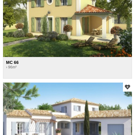
MC 66
› 96m²