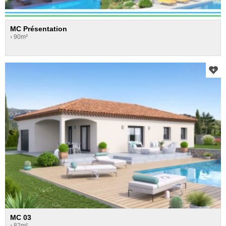
MC Présentation
› 90m²
MC 03
› 82m²