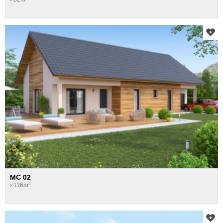
MC 02
› 116m²