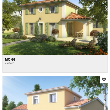
MC 66
› 96m²