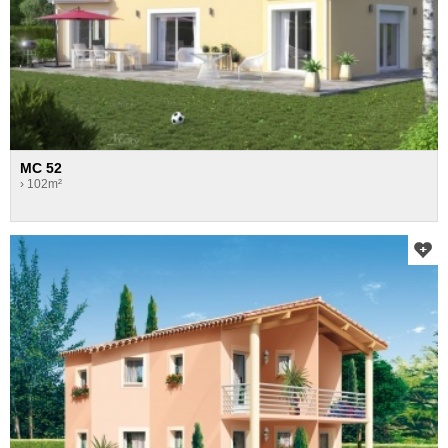
MC 52
› 102m²