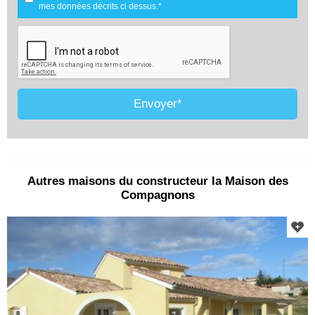
projet.
mes données décrits ci dessus.*
Les données sont conservées pendant une durée de 18 mois
courant à partir des derniers contacts effectifs entre comparateur-
constructeur.com et vous ou comparateur-constructeur.com et un
membre de la maîtrise d'oeuvre en rapport avec ce projet et qui
serait en relation avec comparateur-constructeur sur ce projet.
Conformément à la loi « informatique et libertés », vous pouvez
exercer votre droit d'accès aux données vous concernant et les faire
rectifier en contactant : Vitaweb, 7 bis rue de l'Héronière, 17220
SALLES-SUR-MER - FRANCE. Tél. 07.86.24.07.28 -
Envoyer*
contact@comparateur-constructeur.com
Autres maisons du constructeur la Maison des
Compagnons