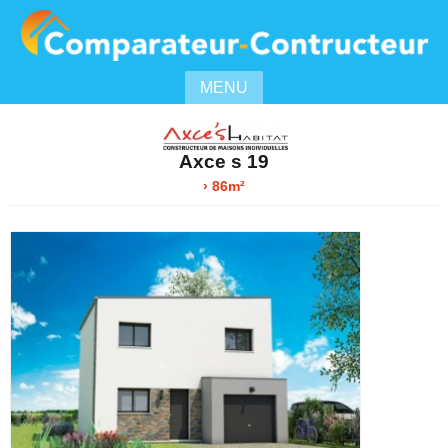
MENU
Axce s 19
› 86m²