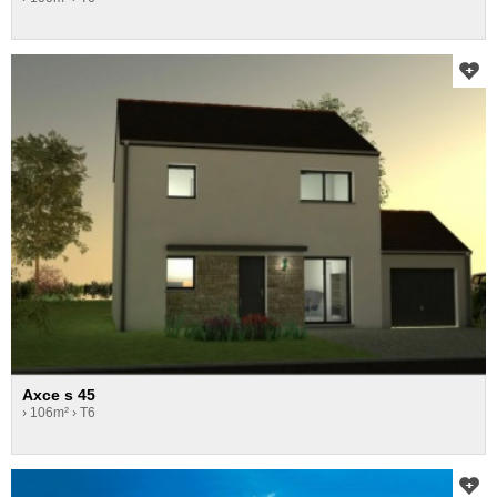
Axce s 45
› 106m²
› T6