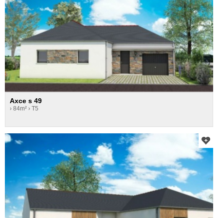
Axce s 49
› 84m²
› T5