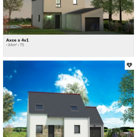
Axce s 4v1
› 84m²
› T5