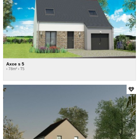
Axce s 5
› 78m²
› T5