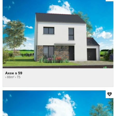
Axce s 59
› 88m²
› T5