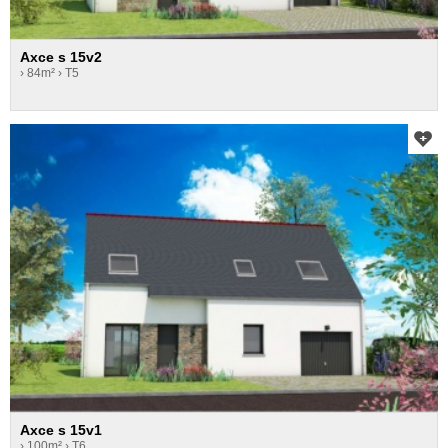
Axce s 15v2
› 84m²
› T5
Axce s 15v1
› 100m²
› T6