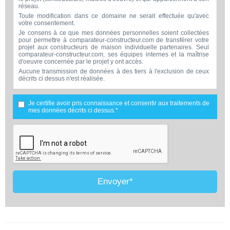
réseau.
Toute modification dans ce domaine ne serait effectuée qu'avec
votre consentement.
Je consens à ce que mes données personnelles soient collectées
pour permettre à comparateur-constructeur.com de transférer votre
projet aux constructeurs de maison individuelle partenaires. Seul
comparateur-constructeur.com, ses équipes internes et la maîtrise
d'oeuvre concernée par le projet y ont accès.
Aucune transmission de données à des tiers à l'exclusion de ceux
décrits ci dessus n'est réalisée.
Mes données téléphoniques seront uniquement utilisées par
comparateur-constructeur.com et la maîtrise d'ouvrage concernée
par votre projet dans le cadre de la qualification et du suivi de mon
Je certifie avoir pris connaissance et consentir aux traitements de
projet.
mes données décrits ci dessus.*
Les données sont conservées pendant une durée de 18 mois
courant à partir des derniers contacts effectifs entre comparateur-
constructeur.com et vous ou comparateur-constructeur.com et un
membre de la maîtrise d'oeuvre en rapport avec ce projet et qui
serait en relation avec comparateur-constructeur sur ce projet.
Conformément à la loi « informatique et libertés », vous pouvez
exercer votre droit d'accès aux données vous concernant et les faire
rectifier en contactant : Vitaweb, 7 bis rue de l'Héronière, 17220
SALLES-SUR-MER - FRANCE. Tél. 07.86.24.07.28 -
Envoyer*
contact@comparateur-constructeur.com