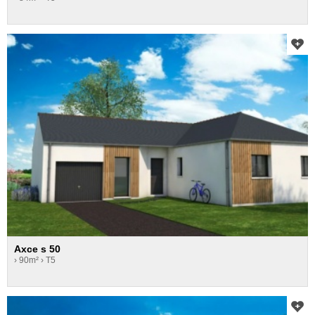
Axce s 50
› 90m²
› T5