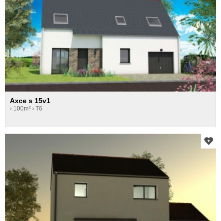
Axce s 15v1
› 100m²
› T6