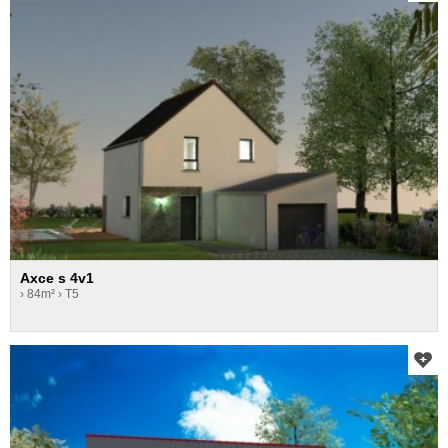
Axce s 4v1
› 84m²
› T5