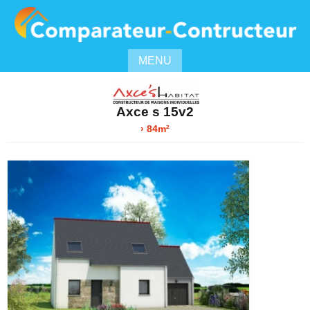
MENU
Axce s 15v2
› 84m²