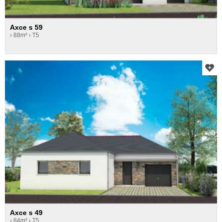
Axce s 59
› 88m²
› T5
Axce s 49
› 84m²
› T5