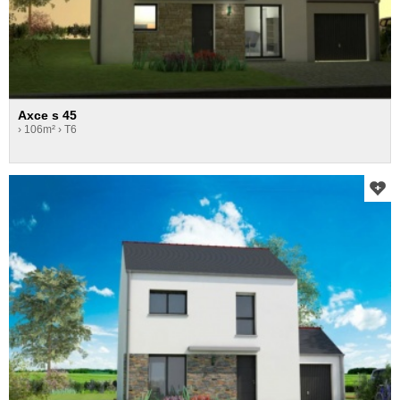
Axce s 45
› 106m²
› T6