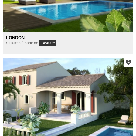
LONDON
› 110m²
› à partir de
136400
€