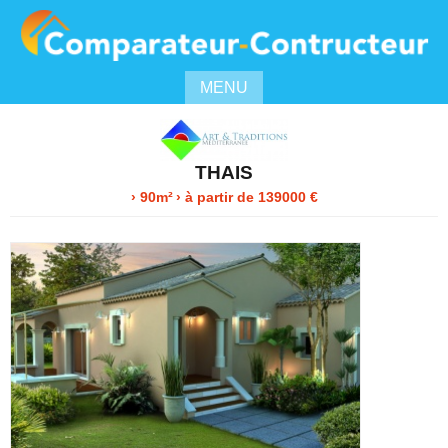
MENU
THAIS
› 90m²
›
à partir de
139000
€