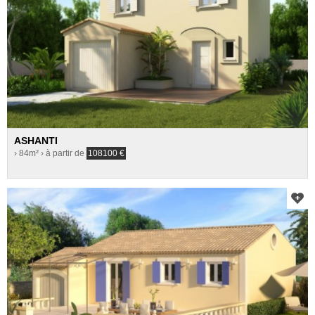
ASHANTI
› 84m²
› à partir de
108100
€