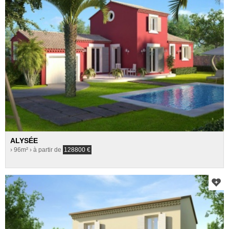
ALYSÉE
› 96m²
› à partir de
128800
€