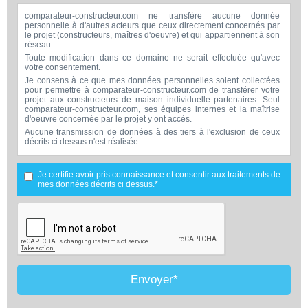
comparateur-constructeur.com ne transfère aucune donnée
personnelle à d'autres acteurs que ceux directement concernés par
le projet (constructeurs, maîtres d'oeuvre) et qui appartiennent à son
réseau.
Toute modification dans ce domaine ne serait effectuée qu'avec
votre consentement.
Je consens à ce que mes données personnelles soient collectées
pour permettre à comparateur-constructeur.com de transférer votre
projet aux constructeurs de maison individuelle partenaires. Seul
comparateur-constructeur.com, ses équipes internes et la maîtrise
d'oeuvre concernée par le projet y ont accès.
Aucune transmission de données à des tiers à l'exclusion de ceux
décrits ci dessus n'est réalisée.
Mes données téléphoniques seront uniquement utilisées par
comparateur-constructeur.com et la maîtrise d'ouvrage concernée
par votre projet dans le cadre de la qualification et du suivi de mon
Je certifie avoir pris connaissance et consentir aux traitements de
projet.
mes données décrits ci dessus.*
Les données sont conservées pendant une durée de 18 mois
courant à partir des derniers contacts effectifs entre comparateur-
constructeur.com et vous ou comparateur-constructeur.com et un
membre de la maîtrise d'oeuvre en rapport avec ce projet et qui
serait en relation avec comparateur-constructeur sur ce projet.
Conformément à la loi « informatique et libertés », vous pouvez
exercer votre droit d'accès aux données vous concernant et les faire
rectifier en contactant : Vitaweb, 7 bis rue de l'Héronière, 17220
SALLES-SUR-MER - FRANCE. Tél. 07.86.24.07.28 -
Envoyer*
contact@comparateur-constructeur.com