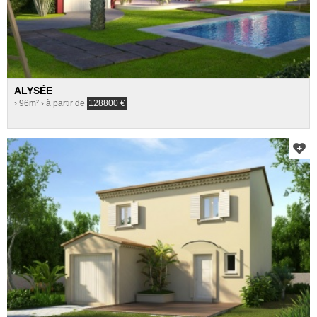
ALYSÉE
› 96m²
› à partir de
128800
€