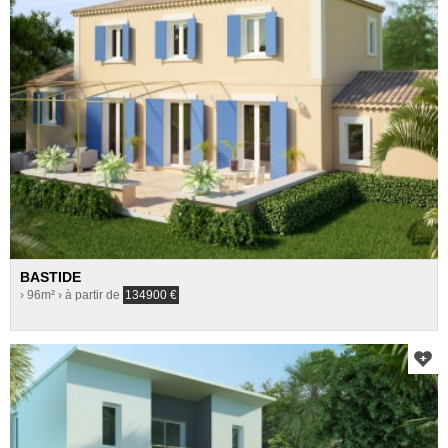
BASTIDE
› 96m²
› à partir de
134900
€