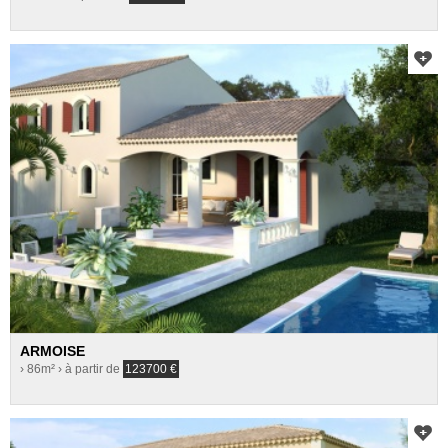
ARMOISE
› 86m²
› à partir de
123700
€