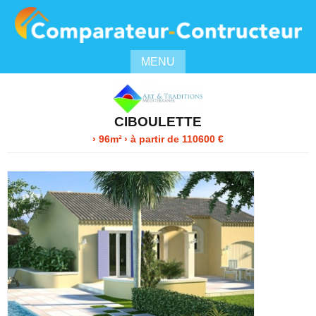
MENU
CIBOULETTE
› 96m²
›
à partir de
110600
€