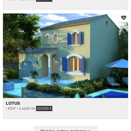
LOTUS
› 82m²
› à partir de
101000
€
Voir les autres maisons »