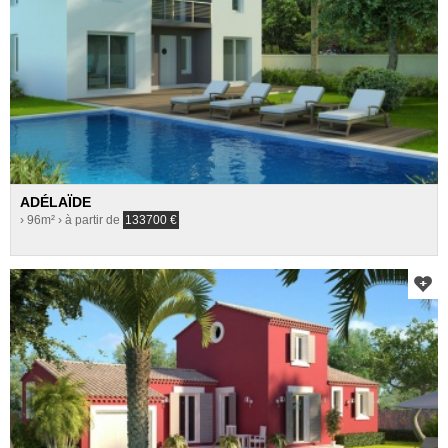
ADÉLAÏDE
› 96m²
› à partir de
133700
€