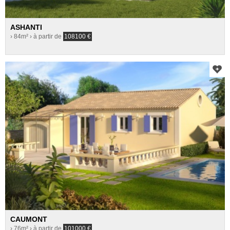
ASHANTI
› 84m²
› à partir de
108100
€
CAUMONT
› 76m²
› à partir de
101000
€