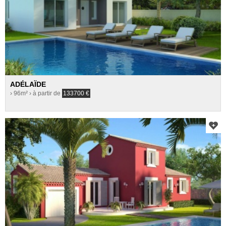
ADÉLAÏDE
› 96m²
› à partir de
133700
€