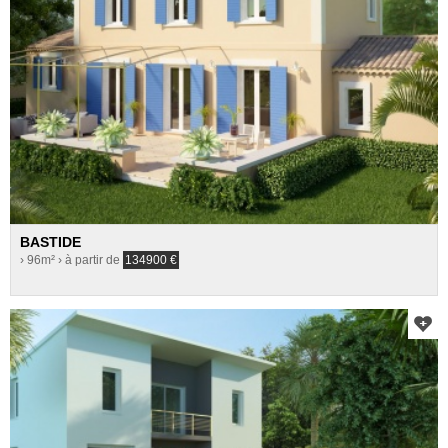
BASTIDE
› 96m²
› à partir de
134900
€