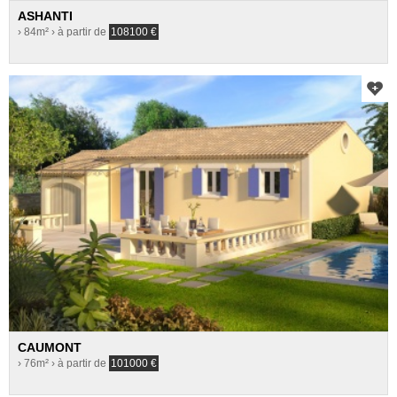
ASHANTI
› 84m²
› à partir de
108100
€
CAUMONT
› 76m²
› à partir de
101000
€