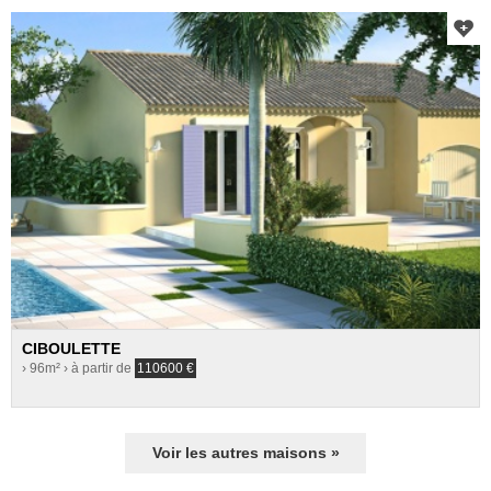
CIBOULETTE
› 96m²
› à partir de
110600
€
Voir les autres maisons »