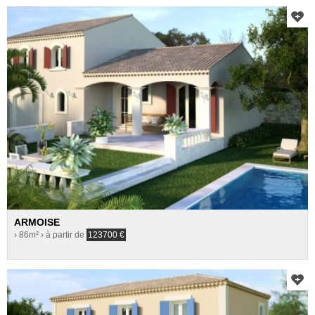
ARMOISE
› 86m²
› à partir de
123700
€