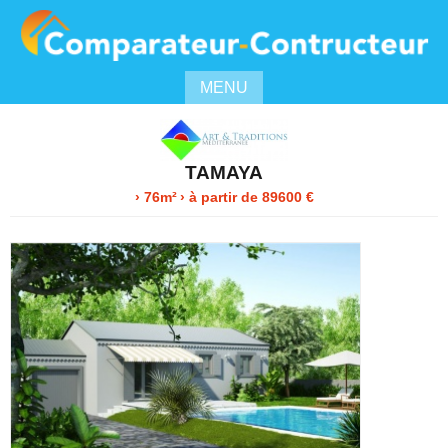
MENU
TAMAYA
› 76m²
›
à partir de
89600
€