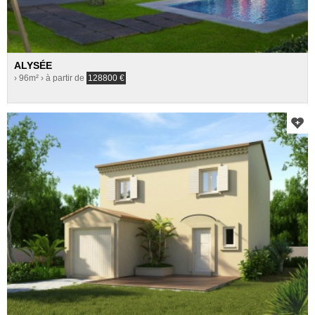
ALYSÉE
› 96m²
› à partir de
128800
€