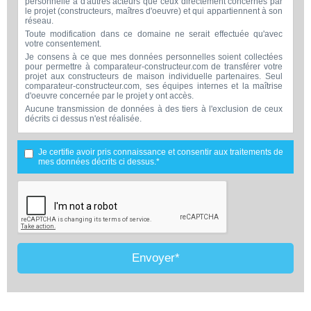
personnelle à d'autres acteurs que ceux directement concernés par
le projet (constructeurs, maîtres d'oeuvre) et qui appartiennent à son
réseau.
Toute modification dans ce domaine ne serait effectuée qu'avec
votre consentement.
Je consens à ce que mes données personnelles soient collectées
pour permettre à comparateur-constructeur.com de transférer votre
projet aux constructeurs de maison individuelle partenaires. Seul
comparateur-constructeur.com, ses équipes internes et la maîtrise
d'oeuvre concernée par le projet y ont accès.
Aucune transmission de données à des tiers à l'exclusion de ceux
décrits ci dessus n'est réalisée.
Mes données téléphoniques seront uniquement utilisées par
comparateur-constructeur.com et la maîtrise d'ouvrage concernée
par votre projet dans le cadre de la qualification et du suivi de mon
Je certifie avoir pris connaissance et consentir aux traitements de
projet.
mes données décrits ci dessus.*
Les données sont conservées pendant une durée de 18 mois
courant à partir des derniers contacts effectifs entre comparateur-
constructeur.com et vous ou comparateur-constructeur.com et un
membre de la maîtrise d'oeuvre en rapport avec ce projet et qui
serait en relation avec comparateur-constructeur sur ce projet.
Conformément à la loi « informatique et libertés », vous pouvez
exercer votre droit d'accès aux données vous concernant et les faire
rectifier en contactant : Vitaweb, 7 bis rue de l'Héronière, 17220
SALLES-SUR-MER - FRANCE. Tél. 07.86.24.07.28 -
Envoyer*
contact@comparateur-constructeur.com