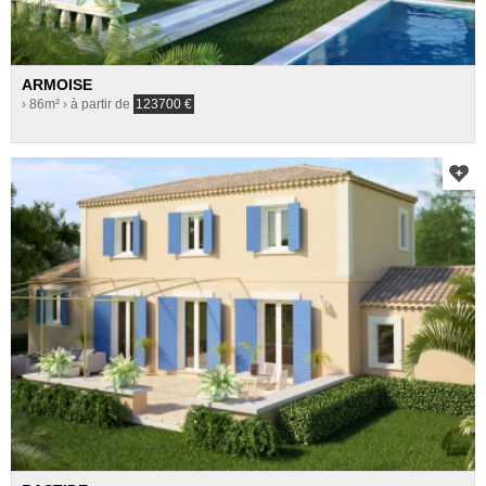
ARMOISE
› 86m²
› à partir de
123700
€