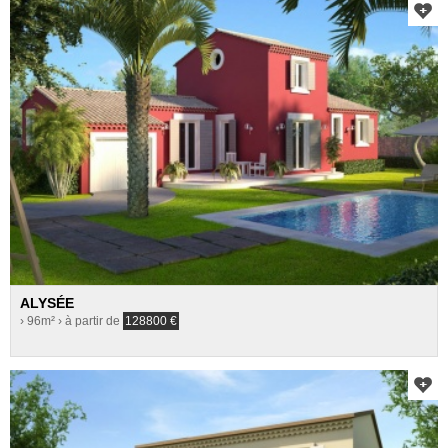
ALYSÉE
› 96m²
› à partir de
128800
€