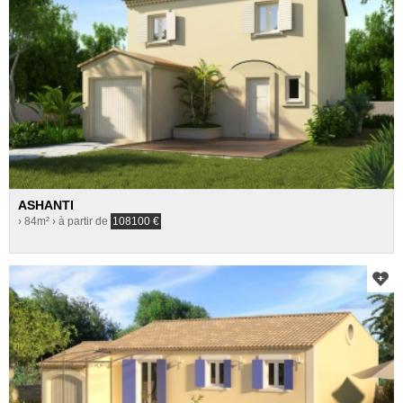
ASHANTI
› 84m²
› à partir de
108100
€