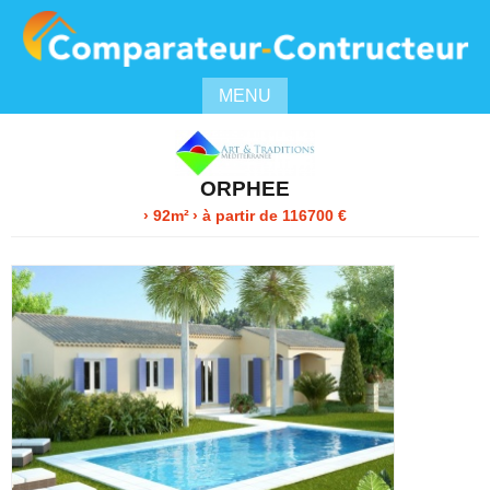
MENU
ORPHEE
› 92m²
›
à partir de
116700
€