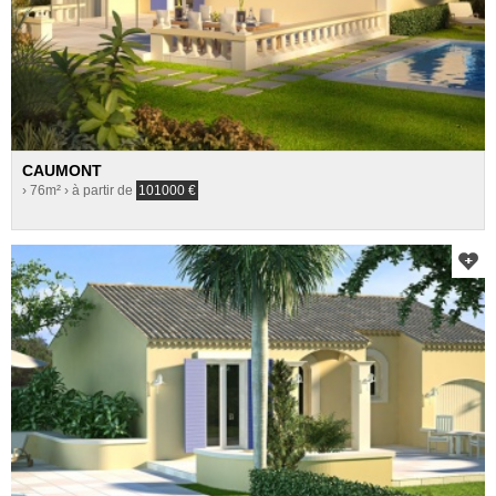
CAUMONT
› 76m²
› à partir de
101000
€