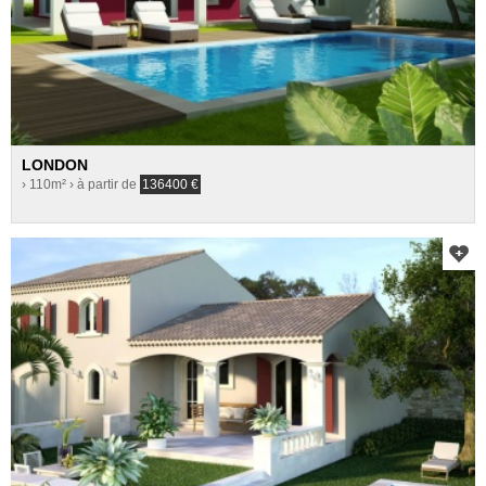
LONDON
› 110m²
› à partir de
136400
€