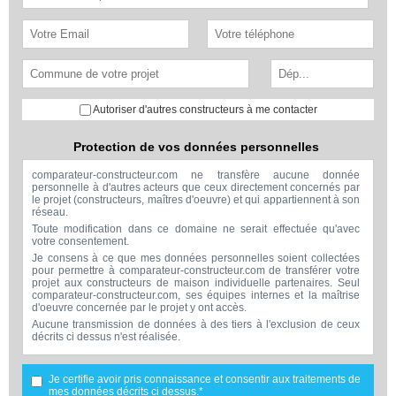
Autoriser d'autres constructeurs à me contacter
Protection de vos données personnelles
comparateur-constructeur.com ne transfère aucune donnée
personnelle à d'autres acteurs que ceux directement concernés par
le projet (constructeurs, maîtres d'oeuvre) et qui appartiennent à son
réseau.
Toute modification dans ce domaine ne serait effectuée qu'avec
votre consentement.
Je consens à ce que mes données personnelles soient collectées
pour permettre à comparateur-constructeur.com de transférer votre
projet aux constructeurs de maison individuelle partenaires. Seul
comparateur-constructeur.com, ses équipes internes et la maîtrise
d'oeuvre concernée par le projet y ont accès.
Aucune transmission de données à des tiers à l'exclusion de ceux
décrits ci dessus n'est réalisée.
Mes données téléphoniques seront uniquement utilisées par
comparateur-constructeur.com et la maîtrise d'ouvrage concernée
par votre projet dans le cadre de la qualification et du suivi de mon
Je certifie avoir pris connaissance et consentir aux traitements de
projet.
mes données décrits ci dessus.*