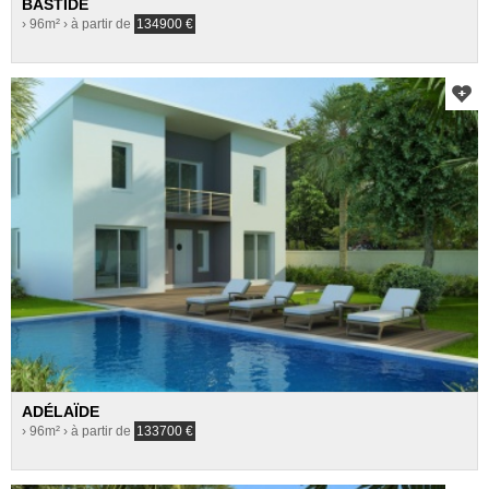
BASTIDE
› 96m²
› à partir de
134900
€
ADÉLAÏDE
› 96m²
› à partir de
133700
€