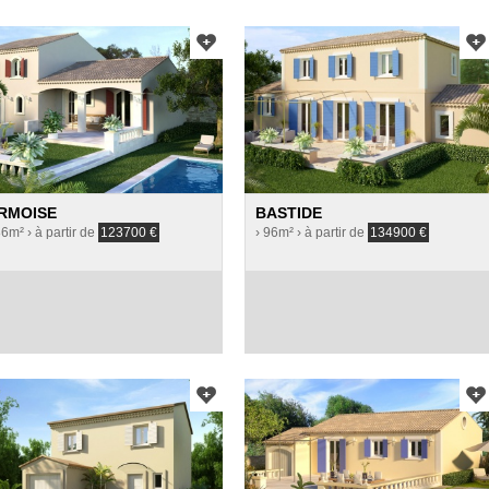
RMOISE
BASTIDE
86m²
› à partir de
123700
€
› 96m²
› à partir de
134900
€