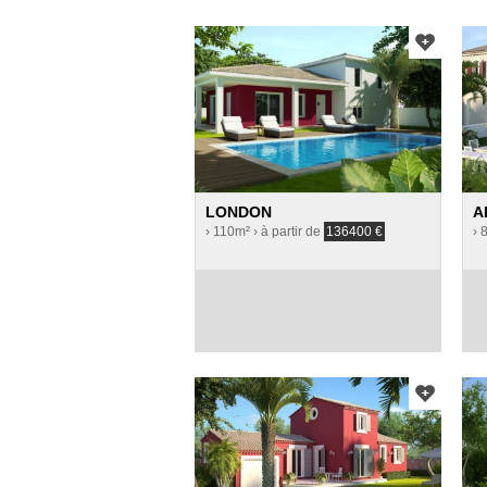
LONDON
A
› 110m²
› à partir de
136400
€
› 