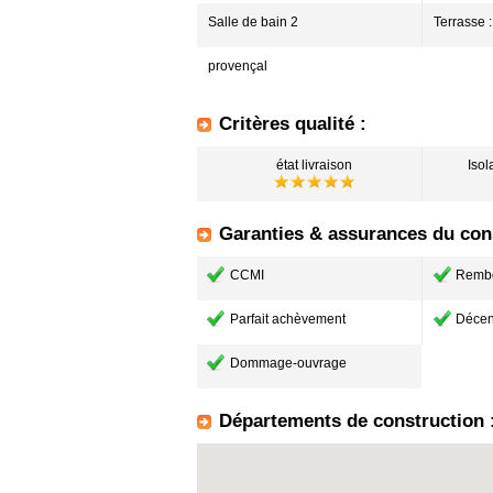
Salle de bain 2
Terrasse 
provençal
Critères qualité :
état livraison
Isol
Garanties & assurances du cons
CCMI
Remb
Parfait achèvement
Décen
Dommage-ouvrage
Départements de construction 