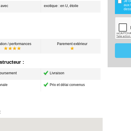
Je c
réalisée
aux 
: avec
exotique : en U, étoile
Mes don
dess
utilisé
maîtris
dans le
mon proj
Les don
de 18 m
effecti
vous o
ation / performances
Parement extérieur
membre 
ce pro
comparat
Conformé
tructeur :
vous po
données
oursement
Livraison
contact
17220
07.8
nale
Prix et délai convenus
constru
: