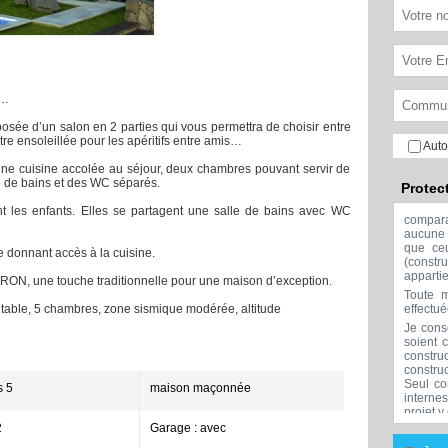
r…
osée d’un salon en 2 parties qui vous permettra de choisir entre
re ensoleillée pour les apéritifs entre amis…
Auto
ne cuisine accolée au séjour, deux chambres pouvant servir de
e de bains et des WC séparés.
Protec
ont les enfants. Elles se partagent une salle de bains avec WC
compar
aucune 
que ceu
 donnant accès à la cuisine.
(const
apparti
RON, une touche traditionnelle pour une maison d’exception.
Toute m
table, 5 chambres, zone sismique modérée, altitude
effectu
Je cons
soient 
constru
constru
Seul co
 5
maison maçonnée
interne
projet y
2
Garage : avec
Aucune 
l'exclu