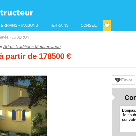
TERRAINS + MAISONS
TERRAINS
CONSEIL
rranée
›
LUBERON
ar
Art et Traditions Méditerranée
:
à partir de
178500
€
Favori
Con