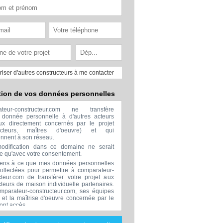
riser d'autres constructeurs à me contacter
tion de vos données personnelles
ateur-constructeur.com ne transfère
donnée personnelle à d'autres acteurs
x directement concernés par le projet
ructeurs, maîtres d'oeuvre) et qui
ennent à son réseau.
odification dans ce domaine ne serait
ée qu'avec votre consentement.
ens à ce que mes données personnelles
collectées pour permettre à comparateur-
cteur.com de transférer votre projet aux
cteurs de maison individuelle partenaires.
mparateur-constructeur.com, ses équipes
s et la maîtrise d'oeuvre concernée par le
 ont accès.
transmission de données à des tiers à
sion de ceux décrits ci dessus n'est