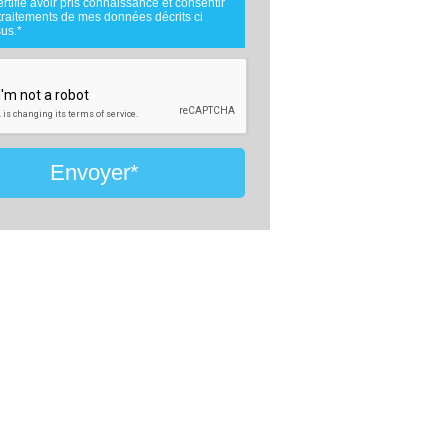
ertifie avoir pris connaissance et consentir
.
traitements de mes données décrits ci
nées téléphoniques seront uniquement
us.*
es par comparateur-constructeur.com et la
e d'ouvrage concernée par votre projet
 cadre de la qualification et du suivi de
et.
nées sont conservées pendant une durée
ois courant à partir des derniers contacts
fs entre comparateur-constructeur.com et
u comparateur-constructeur.com et un
de la maîtrise d'oeuvre en rapport avec
Envoyer*
jet et qui serait en relation avec
eur-constructeur sur ce projet.
ment à la loi « informatique et libertés »,
uvez exercer votre droit d'accès aux
 vous concernant et les faire rectifier en
ant : Vitaweb, 7 bis rue de l'Héronière,
 SALLES-SUR-MER - FRANCE. Tél.
6.24.07.28 -
contact@comparateur-
cteur.com