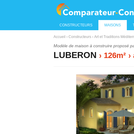
CONSTRUCTEURS
MAISONS
Accueil
›
Constructeurs
›
Art et Traditions Médite
Modèle de maison à construire proposé p
LUBERON
› 126m²
›