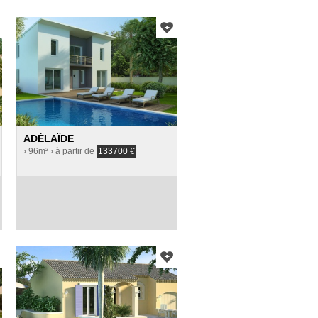
ADÉLAÏDE
› 96m²
› à partir de
133700
€