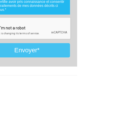
sion de ceux décrits ci dessus n'est
ertifie avoir pris connaissance et consentir
.
traitements de mes données décrits ci
nées téléphoniques seront uniquement
us.*
es par comparateur-constructeur.com et la
e d'ouvrage concernée par votre projet
 cadre de la qualification et du suivi de
et.
nées sont conservées pendant une durée
ois courant à partir des derniers contacts
fs entre comparateur-constructeur.com et
u comparateur-constructeur.com et un
de la maîtrise d'oeuvre en rapport avec
Envoyer*
jet et qui serait en relation avec
eur-constructeur sur ce projet.
ment à la loi « informatique et libertés »,
uvez exercer votre droit d'accès aux
 vous concernant et les faire rectifier en
ant : Vitaweb, 7 bis rue de l'Héronière,
 SALLES-SUR-MER - FRANCE. Tél.
6.24.07.28 -
contact@comparateur-
cteur.com