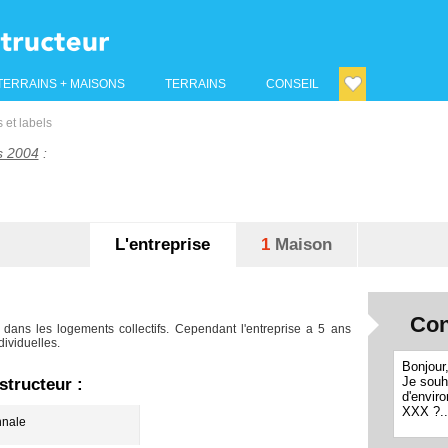
TERRAINS + MAISONS
TERRAINS
CONSEIL
 et labels
s 2004
:
L'entreprise
1
Maison
Con
é dans les logements collectifs. Cependant l'entreprise a 5 ans
ividuelles.
tructeur :
nale