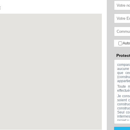
:
Auto
Protec
compar
aucune 
que ceu
(const
apparti
Toute m
effectu
Je cons
soient 
constru
constru
Seul co
interne
projet y
Aucune 