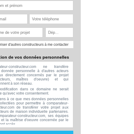
riser d'autres constructeurs à me contacter
tion de vos données personnelles
ateur-constructeur.com ne transfère
donnée personnelle à d'autres acteurs
x directement concernés par le projet
ructeurs, maîtres d'oeuvre) et qui
ennent à son réseau.
odification dans ce domaine ne serait
ée qu'avec votre consentement.
ens à ce que mes données personnelles
collectées pour permettre à comparateur-
cteur.com de transférer votre projet aux
cteurs de maison individuelle partenaires.
mparateur-constructeur.com, ses équipes
s et la maîtrise d'oeuvre concernée par le
 ont accès.
transmission de données à des tiers à