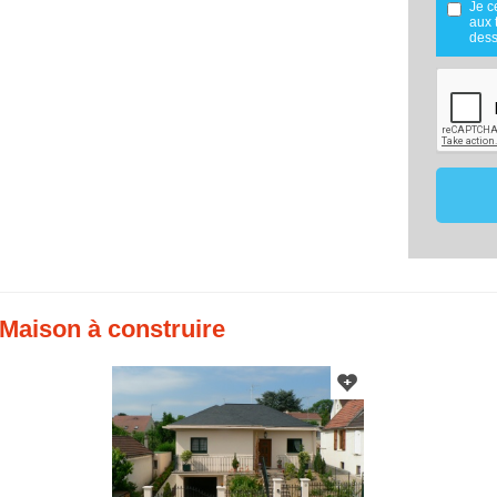
l'exclu
Je c
réalisée
aux 
Mes don
dess
utilisé
maîtris
dans le
mon proj
Les don
de 18 m
effecti
vous o
membre 
ce pro
comparat
Conformé
vous po
données
contact
17220
07.8
 Maison à construire
constru