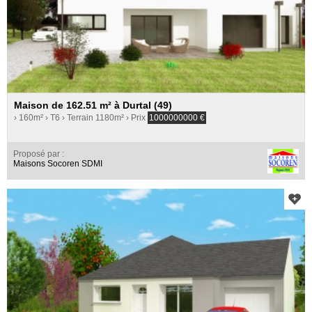
Maison de 162.51 m² à Durtal (49)
› 160m²
› T6
› Terrain 1180m²
› Prix
1000000000
€
Proposé par :
Maisons Socoren SDMI