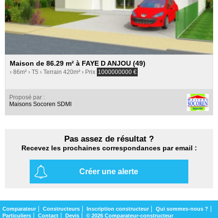
Maison de 86.29 m² à FAYE D ANJOU (49)
› 86m²
› T5
› Terrain 420m²
› Prix
1000000000
€
Proposé par :
Maisons Socoren SDMI
Pas assez de résultat ?
Recevez les prochaines correspondances par email :
Créer une alerte
Comparateur
Constructeurs
Inscription constructeur
Qui sommes-nous ?
Particuliers
Contact
Devis
© 2026 Comparateur-constructeur