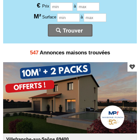
€
Prix
à
M²
Surface
à
547
Annonces maisons trouvées
Villefranche-sur-Saône 69400