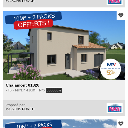
MAISONS PUNCH
Chalamont 01320
› T6
› Terrain 410m²
› Prix
300000
€
Proposé par :
MAISONS PUNCH