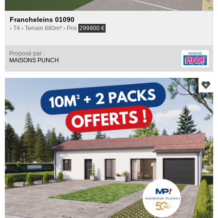
Francheleins 01090
› T4
› Terrain 680m²
› Prix
299900
€
Proposé par :
MAISONS PUNCH