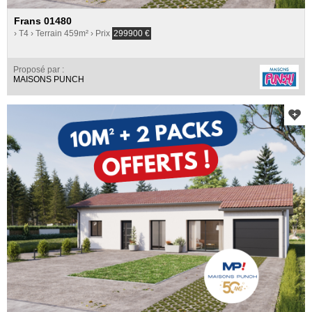
Frans 01480
› T4
› Terrain 459m²
› Prix
299900
€
Proposé par :
MAISONS PUNCH