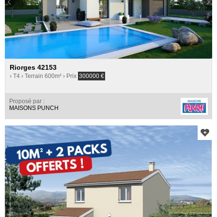
Riorges 42153
› T4
› Terrain 600m²
› Prix
300000
€
Proposé par :
MAISONS PUNCH