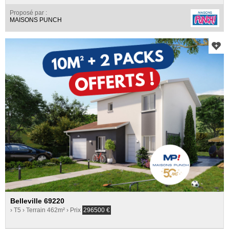
Proposé par :
MAISONS PUNCH
Belleville 69220
› T5
› Terrain 462m²
› Prix
296500
€