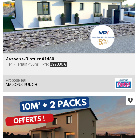
Jassans-Riottier 01480
› T4
› Terrain 450m²
› Prix
299000
€
Proposé par :
MAISONS PUNCH