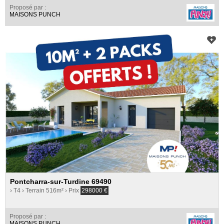
Proposé par :
MAISONS PUNCH
Pontcharra-sur-Turdine 69490
› T4
› Terrain 516m²
› Prix
298000
€
Proposé par :
MAISONS PUNCH