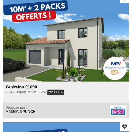
Guéreins 01090
› T4
› Terrain 709m²
› Prix
295000
€
Proposé par :
MAISONS PUNCH