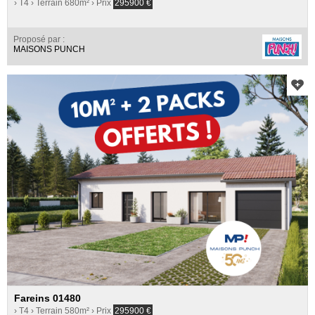
› T4
› Terrain 680m²
› Prix
295900
€
Proposé par :
MAISONS PUNCH
Fareins 01480
› T4
› Terrain 580m²
› Prix
295900
€