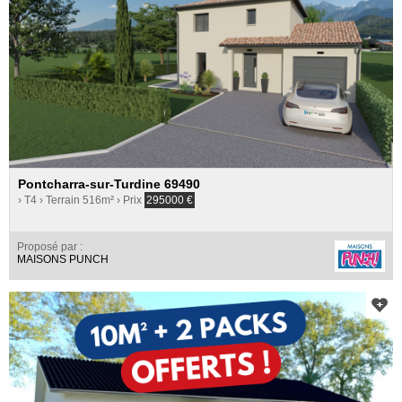
Pontcharra-sur-Turdine 69490
› T4
› Terrain 516m²
› Prix
295000
€
Proposé par :
MAISONS PUNCH