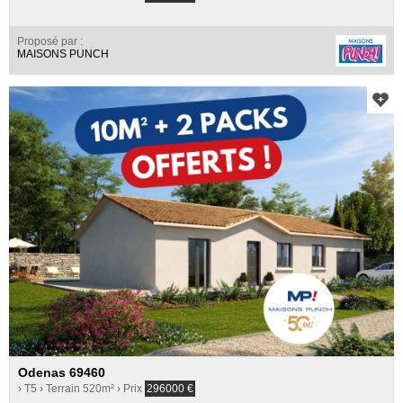
Proposé par :
MAISONS PUNCH
Odenas 69460
› T5
› Terrain 520m²
› Prix
296000
€