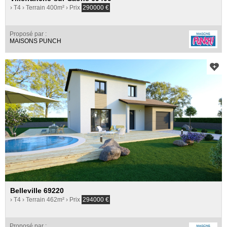
› T4
› Terrain 400m²
› Prix
290000
€
Proposé par :
MAISONS PUNCH
Belleville 69220
› T4
› Terrain 462m²
› Prix
294000
€
Proposé par :