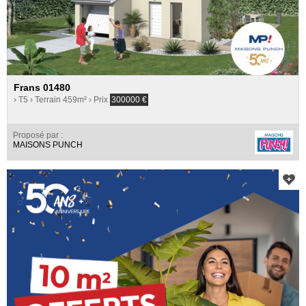
Frans 01480
› T5
› Terrain 459m²
› Prix
300000
€
Proposé par :
MAISONS PUNCH