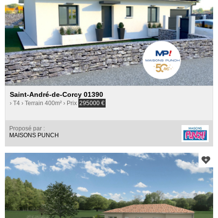
Saint-André-de-Corcy 01390
› T4
› Terrain 400m²
› Prix
295000
€
Proposé par :
MAISONS PUNCH