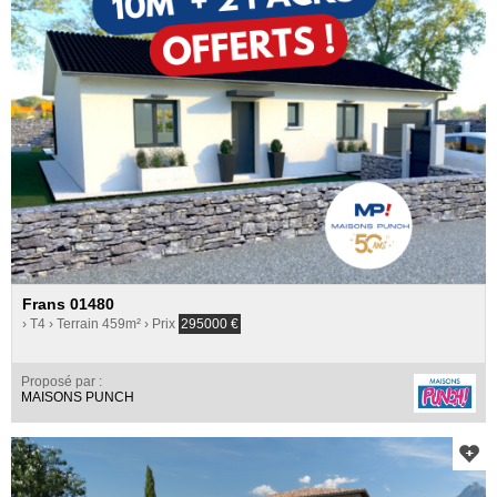
Frans 01480
› T4
› Terrain 459m²
› Prix
295000
€
Proposé par :
MAISONS PUNCH