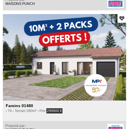
MAISONS PUNCH
Fareins 01480
› T4
› Terrain 580m²
› Prix
299900
€
Proposé par :