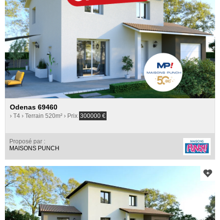
Odenas 69460
› T4
› Terrain 520m²
› Prix
300000
€
Proposé par :
MAISONS PUNCH