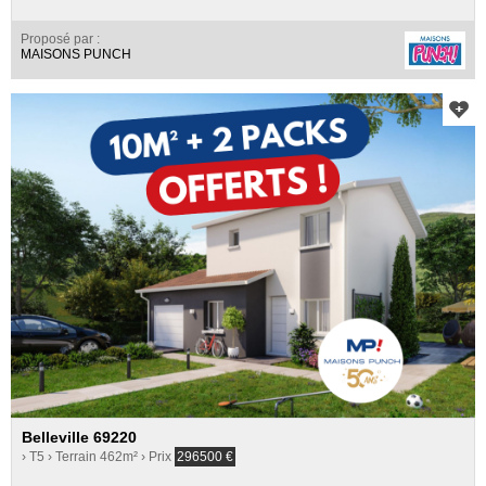
Proposé par :
MAISONS PUNCH
Belleville 69220
› T5
› Terrain 462m²
› Prix
296500
€