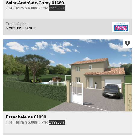
Saint-André-de-Corcy 01390
› T4
› Terrain 480m²
› Prix
299900
€
Proposé par :
MAISONS PUNCH
Francheleins 01090
› T4
› Terrain 680m²
› Prix
299900
€