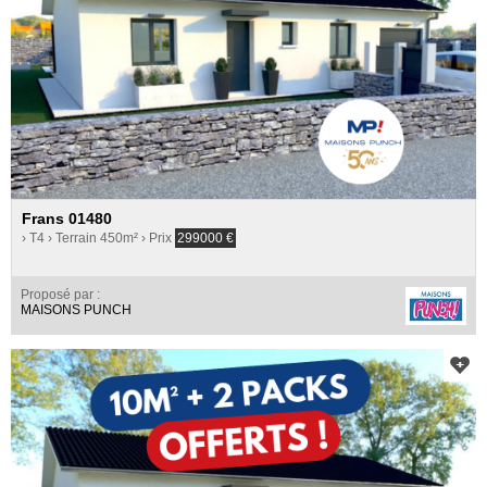
Frans 01480
› T4
› Terrain 450m²
› Prix
299000
€
Proposé par :
MAISONS PUNCH