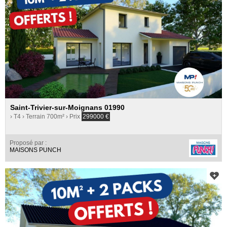
Saint-Trivier-sur-Moignans 01990
› T4
› Terrain 700m²
› Prix
299000
€
Proposé par :
MAISONS PUNCH