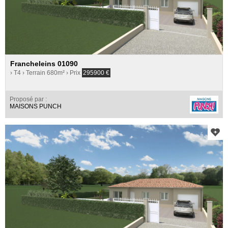
Francheleins 01090
› T4
› Terrain 680m²
› Prix
295900
€
Proposé par :
MAISONS PUNCH