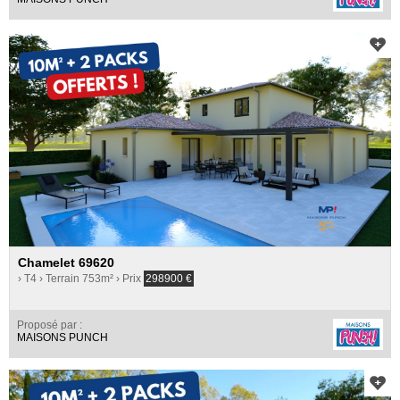
Chamelet 69620
› T4
› Terrain 753m²
› Prix
298900
€
Proposé par :
MAISONS PUNCH