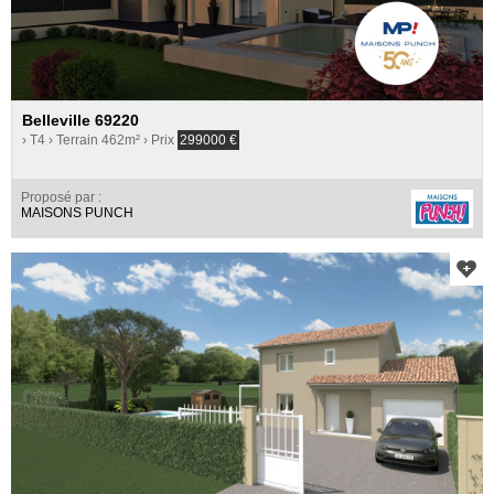
Belleville 69220
› T4
› Terrain 462m²
› Prix
299000
€
Proposé par :
MAISONS PUNCH