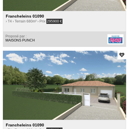
Francheleins 01090
› T4
› Terrain 680m²
› Prix
295900
€
Proposé par :
MAISONS PUNCH
Francheleins 01090