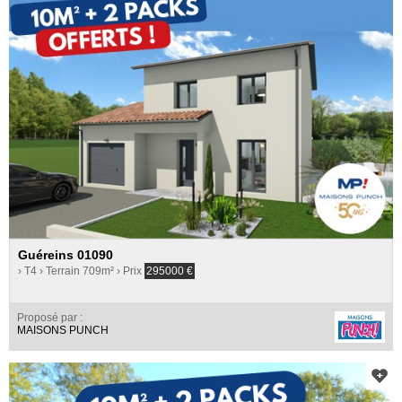
Guéreins 01090
› T4
› Terrain 709m²
› Prix
295000
€
Proposé par :
MAISONS PUNCH