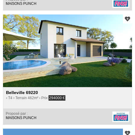
MAISONS PUNCH
Belleville 69220
› T4
› Terrain 462m²
› Prix
294000
€
Proposé par :
MAISONS PUNCH