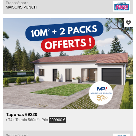
Proposé par :
MAISONS PUNCH
Taponas 69220
› T4
› Terrain 560m²
› Prix
299900
€
Proposé par :