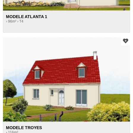
MODELE ATLANTA 1
› 96m²
› T4
MODELE TROYES
› 116m²