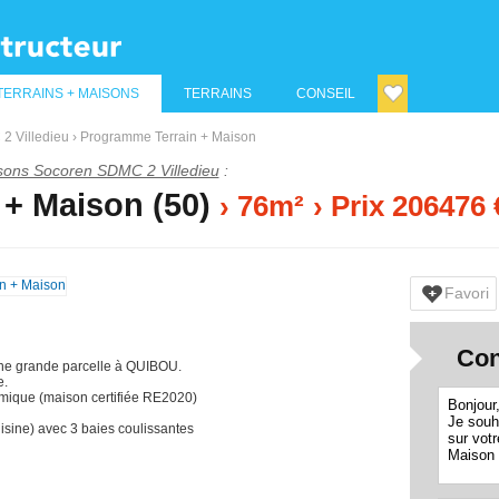
TERRAINS + MAISONS
TERRAINS
CONSEIL
2 Villedieu
›
Programme Terrain + Maison
sons Socoren SDMC 2 Villedieu
:
+ Maison (50)
› 76m²
› Prix 206476 
Favori
Con
une grande parcelle à QUIBOU.
e.
mique (maison certifiée RE2020)
uisine) avec 3 baies coulissantes