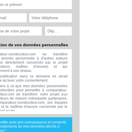
tion de vos données personnelles
ateur-constructeur.com ne transfère
donnée personnelle à d'autres acteurs
x directement concernés par le projet
ructeurs, maîtres d'oeuvre) et qui
ennent à son réseau.
odification dans ce domaine ne serait
ée qu'avec votre consentement.
ens à ce que mes données personnelles
collectées pour permettre à comparateur-
cteur.com de transférer votre projet aux
cteurs de maison individuelle partenaires.
mparateur-constructeur.com, ses équipes
s et la maîtrise d'oeuvre concernée par le
 ont accès.
transmission de données à des tiers à
sion de ceux décrits ci dessus n'est
ertifie avoir pris connaissance et consentir
.
traitements de mes données décrits ci
nées téléphoniques seront uniquement
us.*