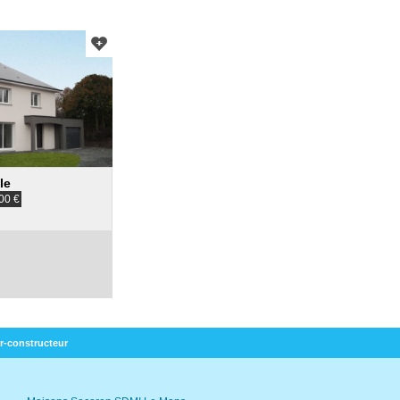
le
00
€
r-constructeur