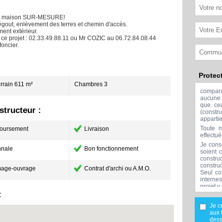
 une maison SUR-MESURE!
 égout, enlèvement des terres et chemin d'accès.
ment extérieur.
ce projet : 02.33.49.88.11 ou Mr COZIC au 06.72.84.08.44
foncier.
Protec
errain 611 m²
Chambres 3
compar
aucune 
que ceu
tructeur :
(const
apparti
Toute m
oursement
Livraison
effectu
Je cons
nale
Bon fonctionnement
soient 
constru
constru
age-ouvrage
Contrat d'archi ou A.M.O.
Seul co
interne
projet y
:
Aucune 
l'exclu
Je c
réalisée
aux 
Mes don
dess