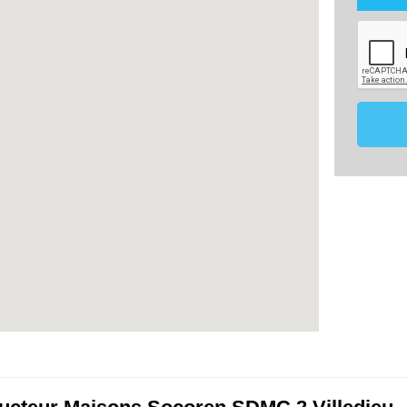
utilisé
maîtris
dans le
mon proj
Les don
de 18 m
effecti
vous o
membre 
ce pro
comparat
Conformé
vous po
données
contact
17220
07.8
constru