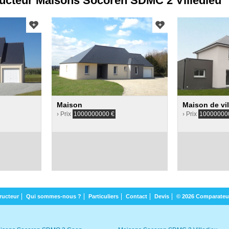
ucteur Maisons Socoren SDMC 2 Villedieu
Maison
Maison de vil
› Prix
1000000000
€
› Prix
10000000
ructeur
Qui sommes-nous ?
Particuliers
Contact
Devis
© 2026 Comparateu