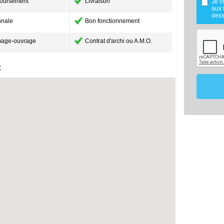
oursement
Livraison
Je c
réalisée
aux 
Mes don
dess
nale
Bon fonctionnement
utilisé
maîtris
dans le
age-ouvrage
Contrat d'archi ou A.M.O.
mon proj
Les don
de 18 m
:
effecti
vous o
membre 
ce pro
comparat
Conformé
vous po
données
contact
17220
07.8
constru