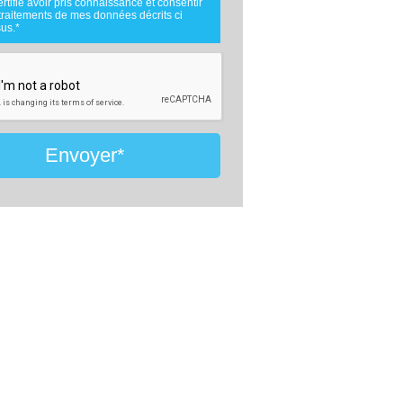
ertifie avoir pris connaissance et consentir
.
traitements de mes données décrits ci
nées téléphoniques seront uniquement
us.*
es par comparateur-constructeur.com et la
e d'ouvrage concernée par votre projet
 cadre de la qualification et du suivi de
et.
nées sont conservées pendant une durée
ois courant à partir des derniers contacts
fs entre comparateur-constructeur.com et
u comparateur-constructeur.com et un
de la maîtrise d'oeuvre en rapport avec
Envoyer*
jet et qui serait en relation avec
eur-constructeur sur ce projet.
ment à la loi « informatique et libertés »,
uvez exercer votre droit d'accès aux
 vous concernant et les faire rectifier en
ant : Vitaweb, 7 bis rue de l'Héronière,
 SALLES-SUR-MER - FRANCE. Tél.
6.24.07.28 -
contact@comparateur-
cteur.com