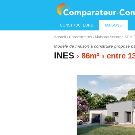
CONSTRUCTEURS
MAISONS
Accueil
›
Constructeurs
›
Maisons Socoren SDMO
Modèle de maison à construire proposé p
INES
› 86m²
›
entre
1