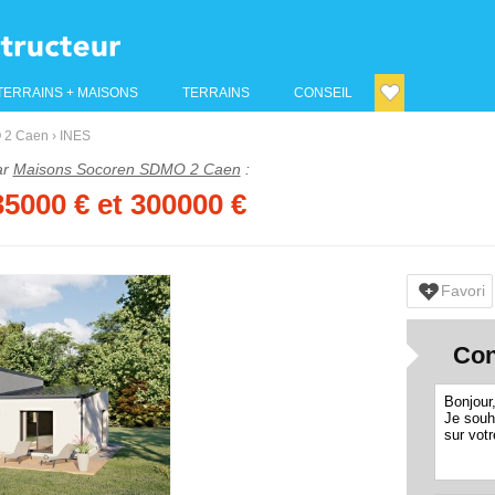
TERRAINS + MAISONS
TERRAINS
CONSEIL
 2 Caen
›
INES
ar
Maisons Socoren SDMO 2 Caen
:
35000
€ et 300000 €
Favori
Con