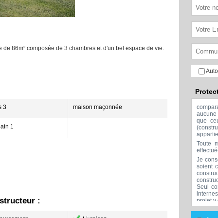
ne de 86m² composée de 3 chambres et d'un bel espace de vie.
Auto
Protec
 3
maison maçonnée
compar
aucune 
que ceu
bain 1
(const
apparti
Toute m
effectu
Je cons
soient 
constru
constru
Seul co
interne
tructeur :
projet y
Aucune 
l'exclu