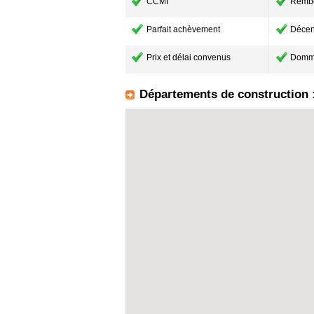
CCMI
Remb
Parfait achèvement
Décen
Prix et délai convenus
Domm
Départements de construction 