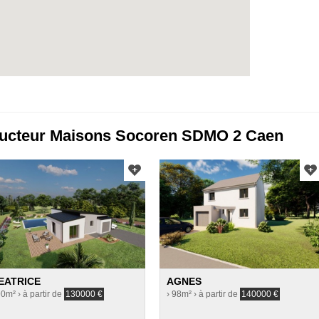
ructeur Maisons Socoren SDMO 2 Caen
EATRICE
AGNES
90m²
› à partir de
130000
€
› 98m²
› à partir de
140000
€