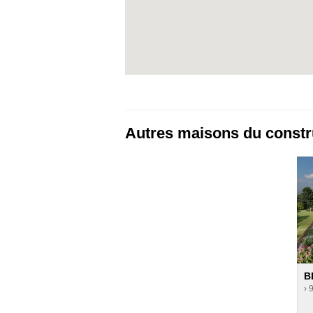
Autres maisons du const
B
› 