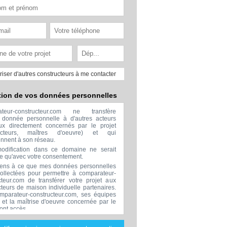
riser d'autres constructeurs à me contacter
tion de vos données personnelles
ateur-constructeur.com ne transfère
donnée personnelle à d'autres acteurs
x directement concernés par le projet
ructeurs, maîtres d'oeuvre) et qui
ennent à son réseau.
odification dans ce domaine ne serait
ée qu'avec votre consentement.
ens à ce que mes données personnelles
collectées pour permettre à comparateur-
cteur.com de transférer votre projet aux
cteurs de maison individuelle partenaires.
mparateur-constructeur.com, ses équipes
s et la maîtrise d'oeuvre concernée par le
 ont accès.
transmission de données à des tiers à
sion de ceux décrits ci dessus n'est