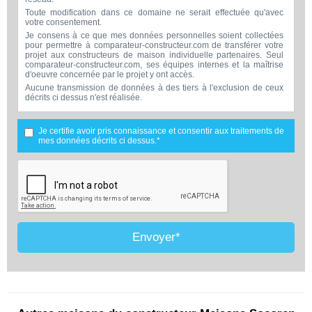
Toute modification dans ce domaine ne serait effectuée qu'avec
votre consentement.
Je consens à ce que mes données personnelles soient collectées
pour permettre à comparateur-constructeur.com de transférer votre
projet aux constructeurs de maison individuelle partenaires. Seul
comparateur-constructeur.com, ses équipes internes et la maîtrise
d'oeuvre concernée par le projet y ont accès.
Aucune transmission de données à des tiers à l'exclusion de ceux
décrits ci dessus n'est réalisée.
Mes données téléphoniques seront uniquement utilisées par
comparateur-constructeur.com et la maîtrise d'ouvrage concernée
par votre projet dans le cadre de la qualification et du suivi de mon
Je certifie avoir pris connaissance et consentir aux traitements de
projet.
mes données décrits ci dessus.*
Les données sont conservées pendant une durée de 18 mois
courant à partir des derniers contacts effectifs entre comparateur-
constructeur.com et vous ou comparateur-constructeur.com et un
membre de la maîtrise d'oeuvre en rapport avec ce projet et qui
serait en relation avec comparateur-constructeur sur ce projet.
Conformément à la loi « informatique et libertés », vous pouvez
exercer votre droit d'accès aux données vous concernant et les faire
rectifier en contactant : Vitaweb, 7 bis rue de l'Héronière, 17220
SALLES-SUR-MER - FRANCE. Tél. 07.86.24.07.28 -
Envoyer*
contact@comparateur-constructeur.com