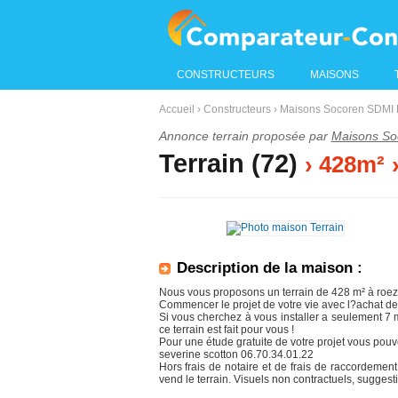
CONSTRUCTEURS
MAISONS
Accueil
›
Constructeurs
›
Maisons Socoren SDMI 
Annonce terrain proposée par
Maisons So
Terrain (72)
› 428m²
Description de la maison :
Nous vous proposons un terrain de 428 m² à roeze 
Commencer le projet de votre vie avec l?achat de
Si vous cherchez à vous installer a seulement
ce terrain est fait pour vous !
Pour une étude gratuite de votre projet vous pouv
severine scotton 06.70.34.01.22
Hors frais de notaire et de frais de raccordement
vend le terrain. Visuels non contractuels, suggest