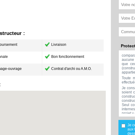
tructeur :
oursement
Livraison
Protec
compar
nale
Bon fonctionnement
aucune 
que ceu
(const
age-ouvrage
Contrat d'archi ou A.M.O.
apparti
Toute m
effectu
:
Je cons
soient 
constru
constru
Seul co
interne
projet y
Aucune 
l'exclu
Je c
réalisée
aux 
Mes don
dess