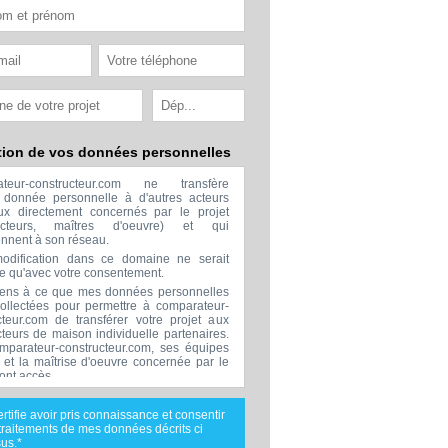
tion de vos données personnelles
ateur-constructeur.com ne transfère
donnée personnelle à d'autres acteurs
x directement concernés par le projet
ructeurs, maîtres d'oeuvre) et qui
ennent à son réseau.
odification dans ce domaine ne serait
ée qu'avec votre consentement.
ens à ce que mes données personnelles
collectées pour permettre à comparateur-
cteur.com de transférer votre projet aux
cteurs de maison individuelle partenaires.
mparateur-constructeur.com, ses équipes
s et la maîtrise d'oeuvre concernée par le
 ont accès.
transmission de données à des tiers à
sion de ceux décrits ci dessus n'est
ertifie avoir pris connaissance et consentir
.
traitements de mes données décrits ci
nées téléphoniques seront uniquement
us.*