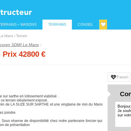
TERRAINS + MAISONS
TERRAINS
CONSEIL
Le Mans
›
Terrain
coren SDMI Le Mans
:
› Prix 42800 €
Favori
Con
sur sarthe en lotissement viabilisé .
 ce terrain idéalement exposé.
 7 min de LA SUZE SUR SARTHE et une vingtaine de min du Mans
ez joindre
. Sous réserve de disponibilité chez notre partenaire foncier qui
ion de présentation