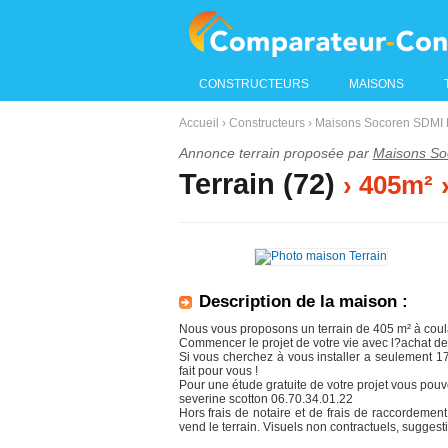
CONSTRUCTEURS
MAISONS
Accueil
›
Constructeurs
›
Maisons Socoren SDMI 
Annonce terrain proposée par
Maisons So
Terrain (72)
› 405m²
Description de la maison :
Nous vous proposons un terrain de 405 m² à coula
Commencer le projet de votre vie avec l?achat de
Si vous cherchez à vous installer a seulement 17
fait pour vous !
Pour une étude gratuite de votre projet vous pouv
severine scotton 06.70.34.01.22
Hors frais de notaire et de frais de raccordement
vend le terrain. Visuels non contractuels, suggest