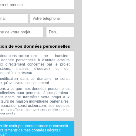
tion de vos données personnelles
ateur-constructeur.com ne transfère
donnée personnelle à d'autres acteurs
x directement concernés par le projet
ructeurs, maîtres d'oeuvre) et qui
ennent à son réseau.
odification dans ce domaine ne serait
ée qu'avec votre consentement.
ens à ce que mes données personnelles
collectées pour permettre à comparateur-
cteur.com de transférer votre projet aux
cteurs de maison individuelle partenaires.
mparateur-constructeur.com, ses équipes
s et la maîtrise d'oeuvre concernée par le
 ont accès.
transmission de données à des tiers à
sion de ceux décrits ci dessus n'est
ertifie avoir pris connaissance et consentir
.
traitements de mes données décrits ci
nées téléphoniques seront uniquement
us.*