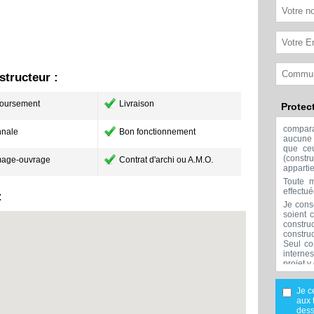
tructeur :
oursement
Livraison
Protec
compar
nale
Bon fonctionnement
aucune 
que ceu
(const
age-ouvrage
Contrat d'archi ou A.M.O.
apparti
Toute m
effectu
:
Je cons
soient 
constru
constru
Seul co
interne
projet y
Aucune 
l'exclu
Je c
réalisée
aux 
Mes don
dess