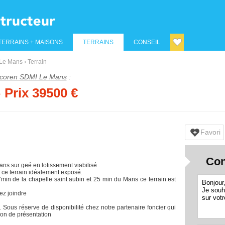
TERRAINS + MAISONS
TERRAINS
CONSEIL
Le Mans
›
Terrain
coren SDMI Le Mans
:
› Prix 39500 €
Favori
Con
ns sur geé en lotissement viabilisé .
 ce terrain idéalement exposé.
min de la chapelle saint aubin et 25 min du Mans ce terrain est
ez joindre
. Sous réserve de disponibilité chez notre partenaire foncier qui
ion de présentation