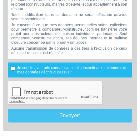
personnelle à d'autres acteurs que ceux directement concernés par
le projet (constructeurs, maîtres d'oeuvre) et qui appartiennent à son
réseau.
Toute modification dans ce domaine ne serait effectuée qu'avec
votre consentement.
Je consens à ce que mes données personnelles soient collectées
pour permettre à comparateur-constructeur.com de transférer votre
projet aux constructeurs de maison individuelle partenaires. Seul
comparateur-constructeur.com, ses équipes internes et la maîtrise
d'oeuvre concernée par le projet y ont accès.
Aucune transmission de données à des tiers à l'exclusion de ceux
décrits ci dessus n'est réalisée.
Mes données téléphoniques seront uniquement utilisées par
comparateur-constructeur.com et la maîtrise d'ouvrage concernée
par votre projet dans le cadre de la qualification et du suivi de mon
Je certifie avoir pris connaissance et consentir aux traitements de
projet.
mes données décrits ci dessus.*
Les données sont conservées pendant une durée de 18 mois
courant à partir des derniers contacts effectifs entre comparateur-
constructeur.com et vous ou comparateur-constructeur.com et un
membre de la maîtrise d'oeuvre en rapport avec ce projet et qui
serait en relation avec comparateur-constructeur sur ce projet.
Conformément à la loi « informatique et libertés », vous pouvez
exercer votre droit d'accès aux données vous concernant et les faire
rectifier en contactant : Vitaweb, 7 bis rue de l'Héronière, 17220
SALLES-SUR-MER - FRANCE. Tél. 07.86.24.07.28 -
Envoyer*
contact@comparateur-constructeur.com