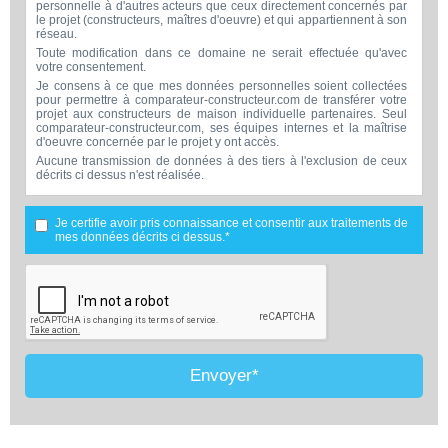
personnelle à d'autres acteurs que ceux directement concernés par
le projet (constructeurs, maîtres d'oeuvre) et qui appartiennent à son
réseau.
Toute modification dans ce domaine ne serait effectuée qu'avec
votre consentement.
Je consens à ce que mes données personnelles soient collectées
pour permettre à comparateur-constructeur.com de transférer votre
projet aux constructeurs de maison individuelle partenaires. Seul
comparateur-constructeur.com, ses équipes internes et la maîtrise
d'oeuvre concernée par le projet y ont accès.
Aucune transmission de données à des tiers à l'exclusion de ceux
décrits ci dessus n'est réalisée.
Mes données téléphoniques seront uniquement utilisées par
comparateur-constructeur.com et la maîtrise d'ouvrage concernée
par votre projet dans le cadre de la qualification et du suivi de mon
Je certifie avoir pris connaissance et consentir aux traitements de
projet.
mes données décrits ci dessus.*
Les données sont conservées pendant une durée de 18 mois
courant à partir des derniers contacts effectifs entre comparateur-
constructeur.com et vous ou comparateur-constructeur.com et un
membre de la maîtrise d'oeuvre en rapport avec ce projet et qui
serait en relation avec comparateur-constructeur sur ce projet.
Conformément à la loi « informatique et libertés », vous pouvez
exercer votre droit d'accès aux données vous concernant et les faire
rectifier en contactant : Vitaweb, 7 bis rue de l'Héronière, 17220
SALLES-SUR-MER - FRANCE. Tél. 07.86.24.07.28 -
Envoyer*
contact@comparateur-constructeur.com