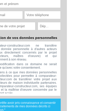
tion de vos données personnelles
ateur-constructeur.com ne transfère
donnée personnelle à d'autres acteurs
x directement concernés par le projet
ructeurs, maîtres d'oeuvre) et qui
ennent à son réseau.
odification dans ce domaine ne serait
ée qu'avec votre consentement.
ens à ce que mes données personnelles
collectées pour permettre à comparateur-
cteur.com de transférer votre projet aux
cteurs de maison individuelle partenaires.
mparateur-constructeur.com, ses équipes
s et la maîtrise d'oeuvre concernée par le
 ont accès.
transmission de données à des tiers à
sion de ceux décrits ci dessus n'est
ertifie avoir pris connaissance et consentir
.
traitements de mes données décrits ci
nées téléphoniques seront uniquement
us.*