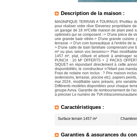
Description de la maison :
MAGNIFIQUE TERRAIN A TOURNUS !Profitez du
pour réaliser votre rêve !Devenez propriétaire d
un garage de 18 m²Cette maison de plain pied s
optimisés qui se composent :-> D'une pièce de v
une grande baie vitrée-> D'une grande cuisine pe
terrasse -> D'un coin bureautique à l'entrée de 
> D'une salle de bain familiale comprenant une
m² ou plus selon vos besoins=> Plan modifiable 
1457 m², plat, clôturé et arboré à aménag
PUNCH : 10 M² OFFERTS + 2 PACKS OFFERT
SIQUET en répondant directement à cette annonc
disponibilités, le constructeur n?étant pas mandat
Frais de notaire non inclus : ? Prix maison inc
(extensions, terrasse, piscine etc), papiers pein
mai 2024, modifiable sans préavis, prix variable
Différents modèles disponibles pour chaque ter
groupe Aviva. Garantie de remboursement de l'acom
à préciser Le numéro de TVA intracommunautaire
Caractéristiques :
Surface terrain 1457 m²
Chambres
Garanties & assurances du cons