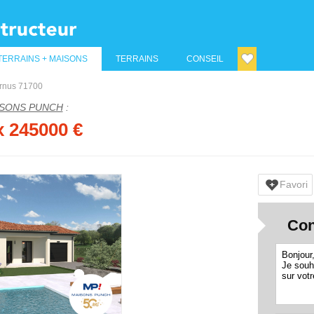
TERRAINS + MAISONS
TERRAINS
CONSEIL
rnus 71700
SONS PUNCH
:
ix 245000 €
Favori
Con