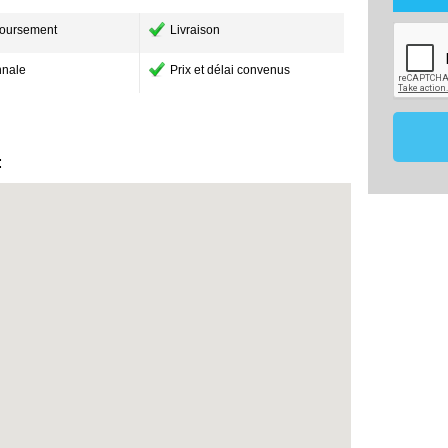
utilisé
maîtris
oursement
Livraison
dans le
mon proj
Les don
nale
Prix et délai convenus
de 18 m
effecti
vous o
membre 
ce pro
comparat
:
Conformé
vous po
données
contact
17220
07.8
constru