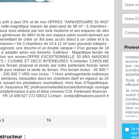
 prêt à taux O% et de nos OFFRES "ANNIVERSAIRE 50 ANS"
e cette magnifique maison de plain pied de 98 m² - 3 chambres -
aura vous séduire par son look moderne et ses espaces de vies
ie généreuse de 48m² et de son espace salon ouvert donnant sur
rmettant de créer un îlot avec accès direct à un cellier et à la
la maison-> De 3 chambres de 10 à 12 m² avec placards intégrés -
Protec
 baignoire, une douche et un double vasque-> D'un garage de 18
à adapter selon vos besoins- Extérieur : Magnifique terrain de
er selon vos envies.OFFRE EXCEPTIONNELLE 50 ANS MAISONS
compar
S / CUISINE ET DECO INTERIEURES !Contactez CAROLINE
aucune 
e.Terrain proposé et vendu par notre partenaire foncier selon
que ceu
é pour réaliser la vente du terrain. Prix terrain inclus : 45 000 ?
(const
lus : 200 000 ? VRD non inclus : ? Hors aménagements extérieurs
apparti
ts, peintures, moquettes dans les chambres (tarif en vigueur au 20
Toute m
s suivant les prestations souhaitées). Hors frais d?hypothèque.
effectu
rain. Assurance RC professionnelle/décennale/dommage ouvrage
Je cons
pte/livraison à prix et délai convenu CGI. Partenaire financier :
soient 
 : FR 14 498 627 272 00012 Contact : contact@maisons-punch.fr
constru
constru
Seul co
interne
projet y
 3
T4
Aucune 
l'exclu
Je c
réalisée
aux 
tructeur :
Mes don
dess