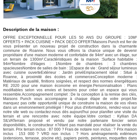
Description de la maison :
OFFRE EXCEPTIONNELLE POUR LES 50 ANS DU GROUPE : 10M²
OFFERTS + PACK CUISINE + PACK DECO OFFERTMaisons Punch est fier de
vous présenter un nouveau projet de construction dans la charmante
commune de Roanne. Nous vous offrons la chance unique de devenir
propriétaire d'une maison moderne et confortable de 94m² avec un étage, sur
un terrain de 1300m².Caractéristiques de la maison :Surface habitable :
94m²Nombre d'étages : 1Nombre de chambres : 3 chambres
spacieusesNombre de salles de bain : 1Espace de vie : Grand séjour lumineux
avec cuisine ouverteExtérieur : Jardin privéEmplacement idéal : Situé à
Roanne, à proximité des écoles et commercesConception moderne :
Matériaux de qualité, finitions soignées, et respect des normes énergétiques
RE 2020 pour une maison économe en énergie.Personnalisation : Plans
modifiables selon vos envies et besoins pour créer un espace qui vous
ressemble.Accompagnement complet : De la conception à la remise des clés,
Maisons Punch vous accompagne à chaque étape de votre projet.Ne
manquez pas cette opportunité unique de construire la maison de vos rêves
dans un environnement privilégié ! Pour plus d'informations, rendez-vous sur
notre site web ou contactez-nous dès aujourd'hui pour planifier une visite du
terrain et une rencontre avec notre équipe.Votre contact : Kyllian DA
SILVATerrain proposé et vendu par notre partenaire foncier selon
disponibilités, le constructeur n?étant pas mandaté pour réaliser la vente du
terrain. Prix terrain inclus : 87 000 ? Frais de notaire non inclus : ? Prix maison
inclus : 153 000 ? VRD non inclus : ? Hors aménagements extérieurs
(extensions, terrasse, piscine etc), papiers peints, peintures, moquettes dans