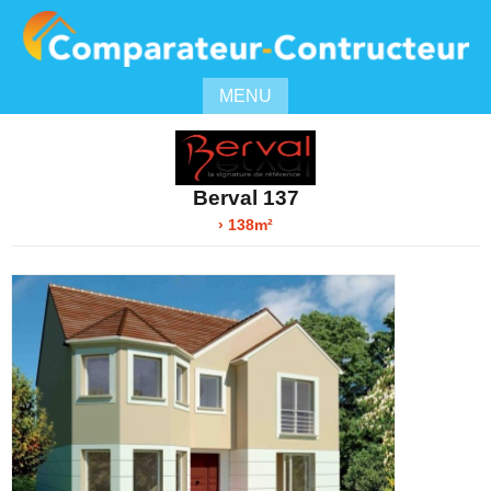
MENU
Berval 137
› 138m²