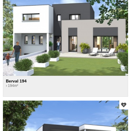
Berval 194
› 194m²