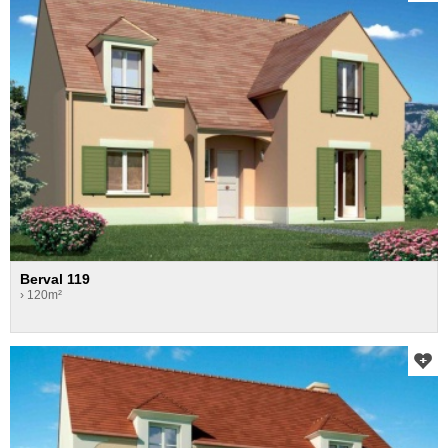
Berval 119
› 120m²