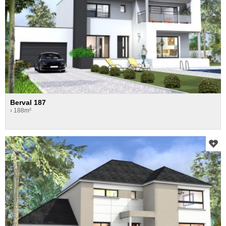
Berval 187
› 188m²