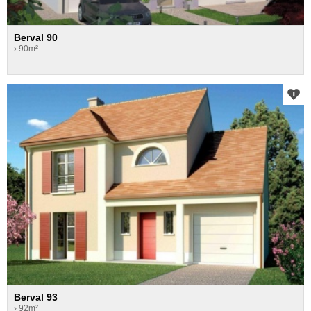
Berval 90
› 90m²
Berval 93
› 92m²