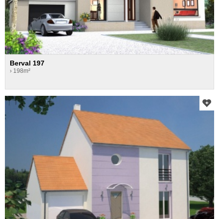
Berval 197
› 198m²