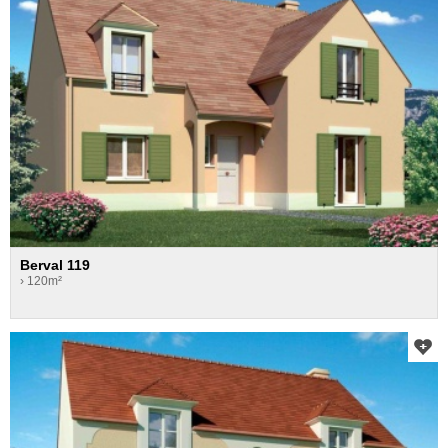
Berval 119
› 120m²