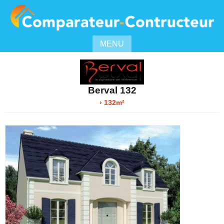
MENU
Berval 132
› 132m²