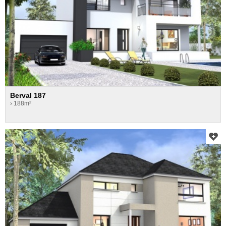
Berval 187
› 188m²