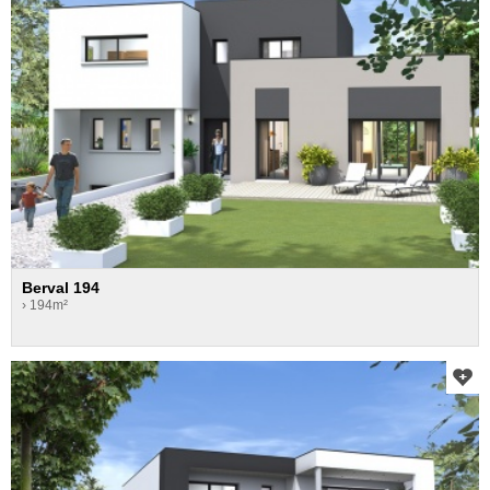
Berval 194
› 194m²