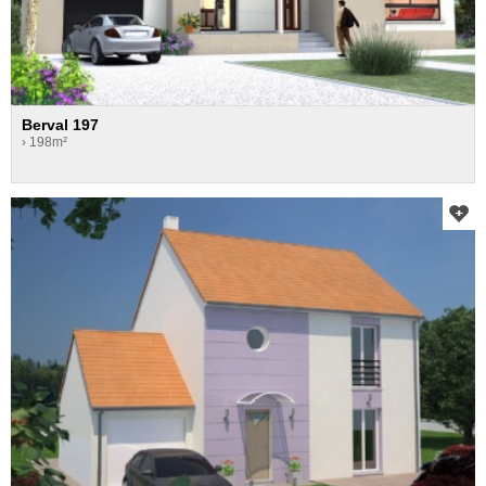
Berval 197
› 198m²