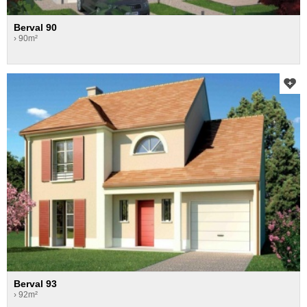
Berval 90
› 90m²
Berval 93
› 92m²