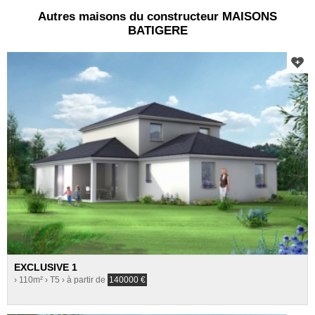
Autres maisons du constructeur MAISONS
BATIGERE
EXCLUSIVE 1
› 110m²
› T5
› à partir de
140000
€