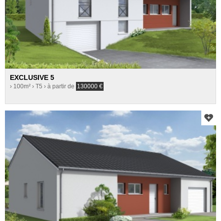
EXCLUSIVE 5
› 100m²
› T5
› à partir de
130000
€