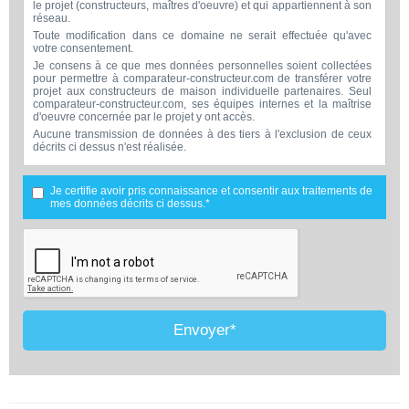
le projet (constructeurs, maîtres d'oeuvre) et qui appartiennent à son
réseau.
Toute modification dans ce domaine ne serait effectuée qu'avec
votre consentement.
Je consens à ce que mes données personnelles soient collectées
pour permettre à comparateur-constructeur.com de transférer votre
projet aux constructeurs de maison individuelle partenaires. Seul
comparateur-constructeur.com, ses équipes internes et la maîtrise
d'oeuvre concernée par le projet y ont accès.
Aucune transmission de données à des tiers à l'exclusion de ceux
décrits ci dessus n'est réalisée.
Mes données téléphoniques seront uniquement utilisées par
comparateur-constructeur.com et la maîtrise d'ouvrage concernée
par votre projet dans le cadre de la qualification et du suivi de mon
Je certifie avoir pris connaissance et consentir aux traitements de
projet.
mes données décrits ci dessus.*
Les données sont conservées pendant une durée de 18 mois
courant à partir des derniers contacts effectifs entre comparateur-
constructeur.com et vous ou comparateur-constructeur.com et un
membre de la maîtrise d'oeuvre en rapport avec ce projet et qui
serait en relation avec comparateur-constructeur sur ce projet.
Conformément à la loi « informatique et libertés », vous pouvez
exercer votre droit d'accès aux données vous concernant et les faire
rectifier en contactant : Vitaweb, 7 bis rue de l'Héronière, 17220
SALLES-SUR-MER - FRANCE. Tél. 07.86.24.07.28 -
Envoyer*
contact@comparateur-constructeur.com