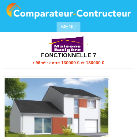
MENU
FONCTIONNELLE 7
› 96m²
›
entre
130000
€ et 180000 €