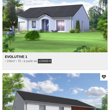
EVOLUTIVE 1
› 108m²
› T5
› à partir de
120000
€