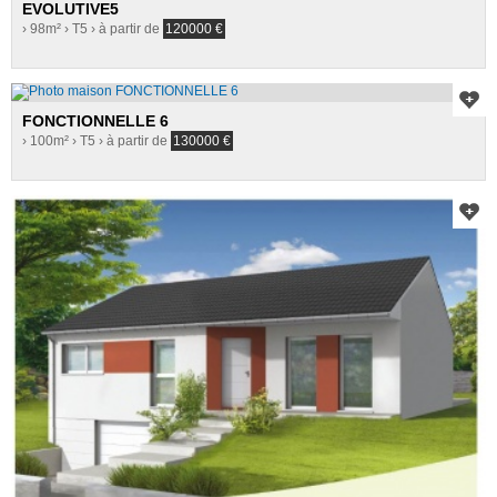
EVOLUTIVE5
› 98m²
› T5
› à partir de
120000
€
FONCTIONNELLE 6
› 100m²
› T5
› à partir de
130000
€