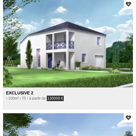
EXCLUSIVE 2
› 100m²
› T5
› à partir de
130000
€