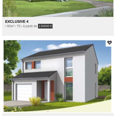
EXCLUSIVE 4
› 90m²
› T5
› à partir de
130000
€