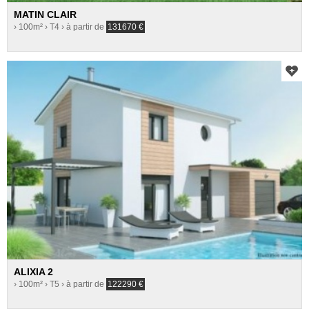
MATIN CLAIR
› 100m²
› T4
› à partir de
131670
€
ALIXIA 2
› 100m²
› T5
› à partir de
122290
€