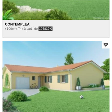
CONTEMPLEA
› 100m²
› T4
› à partir de
126830
€