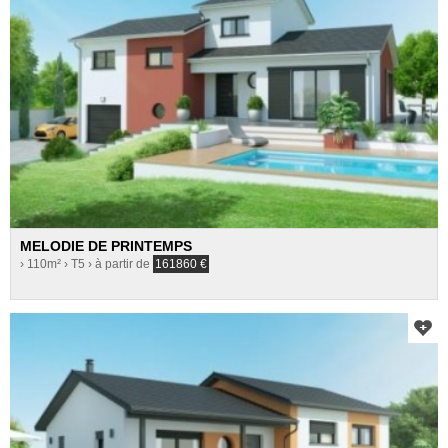
MELODIE DE PRINTEMPS
› 110m²
› T5
› à partir de
161860
€