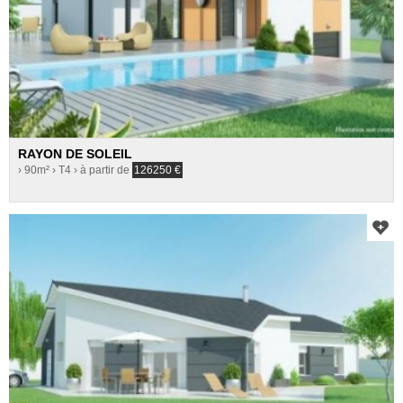
RAYON DE SOLEIL
› 90m²
› T4
› à partir de
126250
€