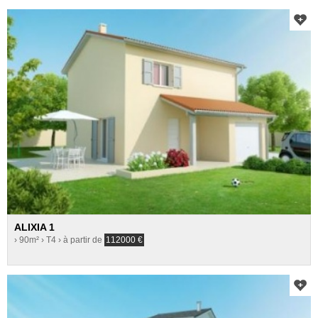
ALIXIA 1
› 90m²
› T4
› à partir de
112000
€