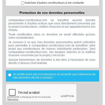
Autoriser d'autres constructeurs à me contacter
Protection de vos données personnelles
comparateur-constructeur.com ne transfère aucune donnée
personnelle à d'autres acteurs que ceux directement concernés par
le projet (constructeurs, maîtres d'oeuvre) et qui appartiennent à son
réseau.
Toute modification dans ce domaine ne serait effectuée qu'avec
votre consentement.
Je consens à ce que mes données personnelles soient collectées
pour permettre à comparateur-constructeur.com de transférer votre
projet aux constructeurs de maison individuelle partenaires. Seul
comparateur-constructeur.com, ses équipes internes et la maîtrise
d'oeuvre concernée par le projet y ont accès.
Aucune transmission de données à des tiers à l'exclusion de ceux
décrits ci dessus n'est réalisée.
Mes données téléphoniques seront uniquement utilisées par
comparateur-constructeur.com et la maîtrise d'ouvrage concernée
par votre projet dans le cadre de la qualification et du suivi de mon
Je certifie avoir pris connaissance et consentir aux traitements de
projet.
mes données décrits ci dessus.*
Les données sont conservées pendant une durée de 18 mois
courant à partir des derniers contacts effectifs entre comparateur-
constructeur.com et vous ou comparateur-constructeur.com et un
membre de la maîtrise d'oeuvre en rapport avec ce projet et qui
serait en relation avec comparateur-constructeur sur ce projet.
Conformément à la loi « informatique et libertés », vous pouvez
exercer votre droit d'accès aux données vous concernant et les faire