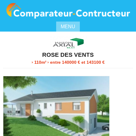
MENU
ROSE DES VENTS
› 110m²
›
entre
140000
€ et 143100 €