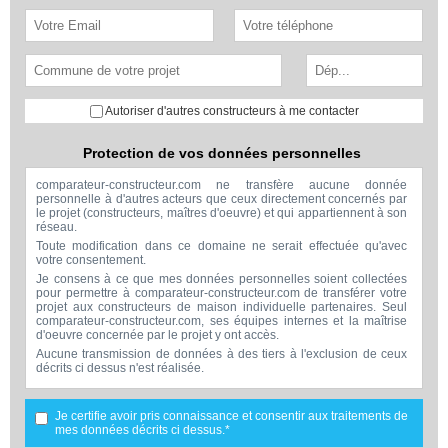
Autoriser d'autres constructeurs à me contacter
Protection de vos données personnelles
comparateur-constructeur.com ne transfère aucune donnée
personnelle à d'autres acteurs que ceux directement concernés par
le projet (constructeurs, maîtres d'oeuvre) et qui appartiennent à son
réseau.
Toute modification dans ce domaine ne serait effectuée qu'avec
votre consentement.
Je consens à ce que mes données personnelles soient collectées
pour permettre à comparateur-constructeur.com de transférer votre
projet aux constructeurs de maison individuelle partenaires. Seul
comparateur-constructeur.com, ses équipes internes et la maîtrise
d'oeuvre concernée par le projet y ont accès.
Aucune transmission de données à des tiers à l'exclusion de ceux
décrits ci dessus n'est réalisée.
Mes données téléphoniques seront uniquement utilisées par
comparateur-constructeur.com et la maîtrise d'ouvrage concernée
par votre projet dans le cadre de la qualification et du suivi de mon
Je certifie avoir pris connaissance et consentir aux traitements de
projet.
mes données décrits ci dessus.*