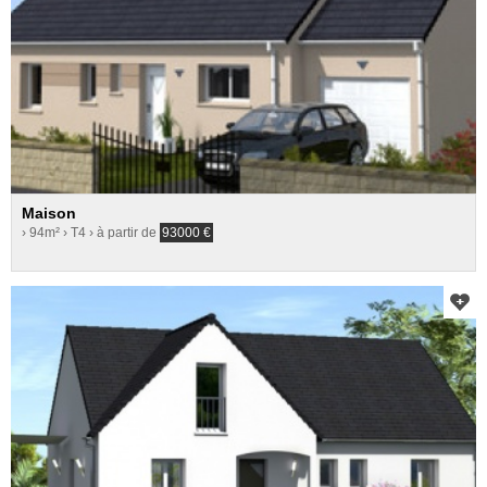
Maison
› 94m²
› T4
› à partir de
93000
€