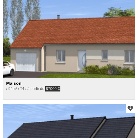
Maison
› 94m²
› T4
› à partir de
87000
€