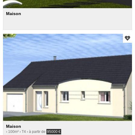
Maison
Maison
› 100m²
› T4
› à partir de
95000
€