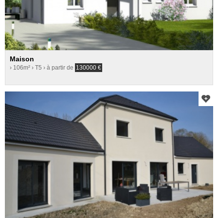
Maison
› 106m²
› T5
› à partir de
130000
€