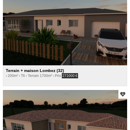
Terrain + maison Lombez (32)
› 200m²
› T6
› Terrain 1700m²
› Prix
271000
€