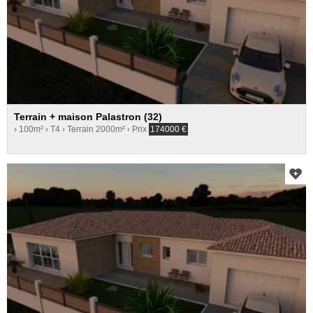
Terrain + maison Palastron (32)
› 100m²
› T4
› Terrain 2000m²
› Prix
174000
€