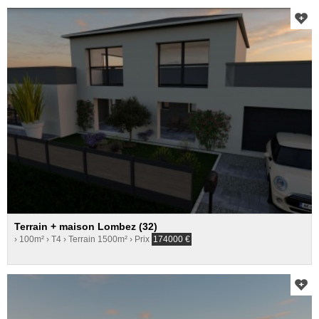
Terrain + maison Lombez (32)
› 100m²
› T4
› Terrain 1500m²
› Prix
174000
€