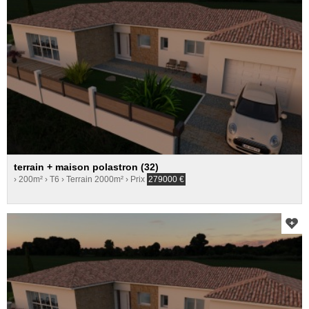
terrain + maison polastron (32)
› 200m²
› T6
› Terrain 2000m²
› Prix
279000
€