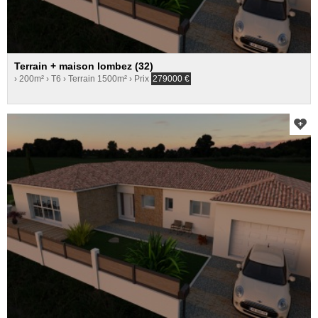
Terrain + maison lombez (32)
› 200m²
› T6
› Terrain 1500m²
› Prix
279000
€