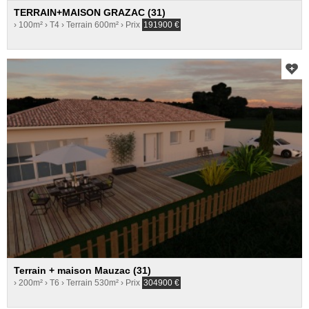
TERRAIN+MAISON GRAZAC (31)
› 100m²
› T4
› Terrain 600m²
› Prix
191900
€
Terrain + maison Mauzac (31)
› 200m²
› T6
› Terrain 530m²
› Prix
304900
€