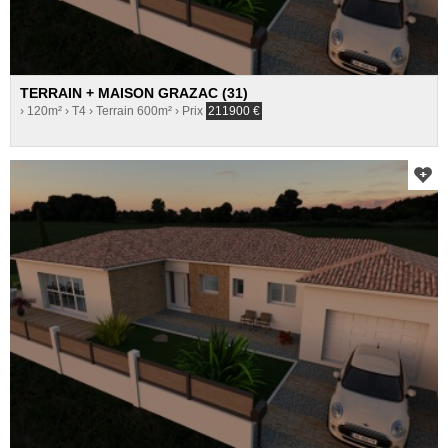
TERRAIN + MAISON GRAZAC (31)
› 120m²
› T4
› Terrain 600m²
› Prix
211900
€