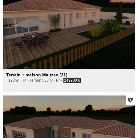
Terrain + maison Mauzac (31)
› 120m²
› T4
› Terrain 530m²
› Prix
249900
€