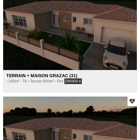
TERRAIN + MAISON GRAZAC (31)
› 200m²
› T6
› Terrain 600m²
› Prix
296900
€