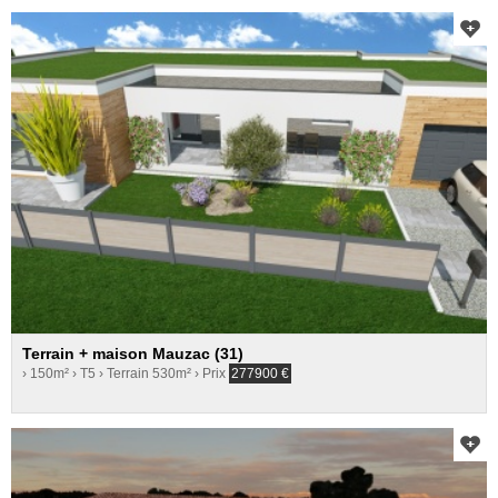
Terrain + maison Mauzac (31)
› 150m²
› T5
› Terrain 530m²
› Prix
277900
€