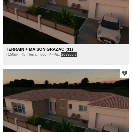
TERRAIN + MAISON GRAZAC (31)
› 150m²
› T5
› Terrain 600m²
› Prix
269900
€