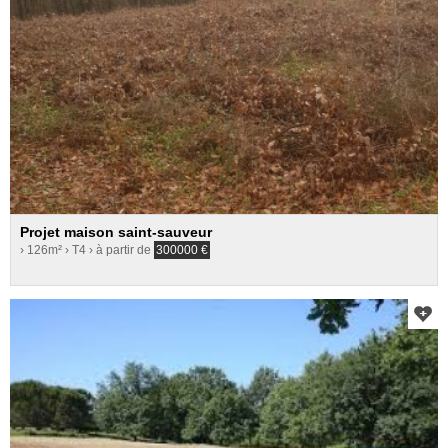
Projet maison saint-sauveur
› 126m²
› T4
› à partir de
300000
€