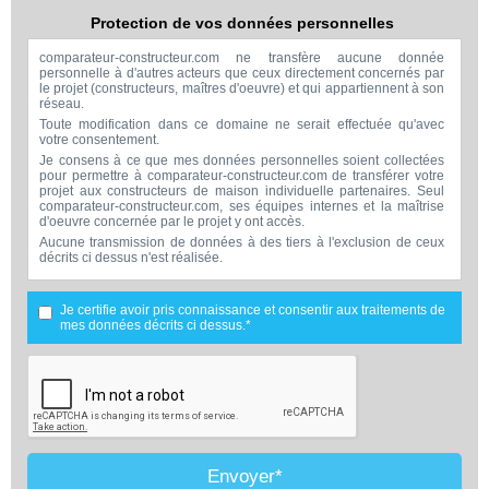
Protection de vos données personnelles
comparateur-constructeur.com ne transfère aucune donnée
personnelle à d'autres acteurs que ceux directement concernés par
le projet (constructeurs, maîtres d'oeuvre) et qui appartiennent à son
réseau.
Toute modification dans ce domaine ne serait effectuée qu'avec
votre consentement.
Je consens à ce que mes données personnelles soient collectées
pour permettre à comparateur-constructeur.com de transférer votre
projet aux constructeurs de maison individuelle partenaires. Seul
comparateur-constructeur.com, ses équipes internes et la maîtrise
d'oeuvre concernée par le projet y ont accès.
Aucune transmission de données à des tiers à l'exclusion de ceux
décrits ci dessus n'est réalisée.
Mes données téléphoniques seront uniquement utilisées par
comparateur-constructeur.com et la maîtrise d'ouvrage concernée
par votre projet dans le cadre de la qualification et du suivi de mon
Je certifie avoir pris connaissance et consentir aux traitements de
projet.
mes données décrits ci dessus.*
Les données sont conservées pendant une durée de 18 mois
courant à partir des derniers contacts effectifs entre comparateur-
constructeur.com et vous ou comparateur-constructeur.com et un
membre de la maîtrise d'oeuvre en rapport avec ce projet et qui
serait en relation avec comparateur-constructeur sur ce projet.
Conformément à la loi « informatique et libertés », vous pouvez
exercer votre droit d'accès aux données vous concernant et les faire
rectifier en contactant : Vitaweb, 7 bis rue de l'Héronière, 17220
SALLES-SUR-MER - FRANCE. Tél. 07.86.24.07.28 -
Envoyer*
contact@comparateur-constructeur.com