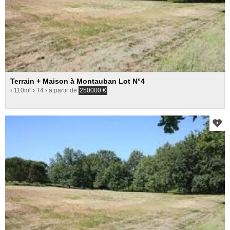
Terrain + Maison à Montauban Lot N°4
› 110m²
› T4
› à partir de
250000
€