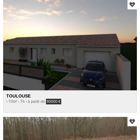
TOULOUSE
› 70m²
› T4
› à partir de
90000
€