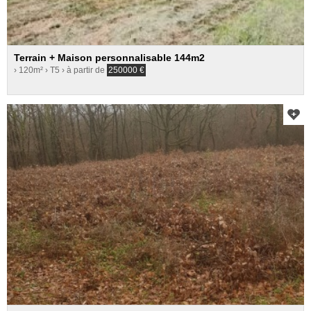
Terrain + Maison personnalisable 144m2
› 120m²
› T5
› à partir de
250000
€