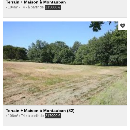
Terrain + Maison à Montauban
› 104m²
› T4
› à partir de
215000
€
Terrain + Maison à Montauban (82)
› 106m²
› T4
› à partir de
217000
€