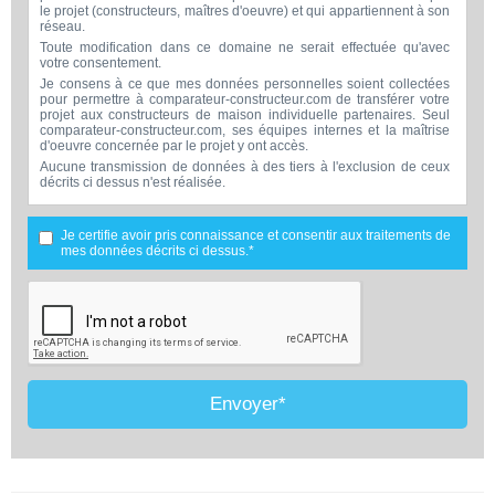
le projet (constructeurs, maîtres d'oeuvre) et qui appartiennent à son
réseau.
Toute modification dans ce domaine ne serait effectuée qu'avec
votre consentement.
Je consens à ce que mes données personnelles soient collectées
pour permettre à comparateur-constructeur.com de transférer votre
projet aux constructeurs de maison individuelle partenaires. Seul
comparateur-constructeur.com, ses équipes internes et la maîtrise
d'oeuvre concernée par le projet y ont accès.
Aucune transmission de données à des tiers à l'exclusion de ceux
décrits ci dessus n'est réalisée.
Mes données téléphoniques seront uniquement utilisées par
comparateur-constructeur.com et la maîtrise d'ouvrage concernée
par votre projet dans le cadre de la qualification et du suivi de mon
Je certifie avoir pris connaissance et consentir aux traitements de
projet.
mes données décrits ci dessus.*
Les données sont conservées pendant une durée de 18 mois
courant à partir des derniers contacts effectifs entre comparateur-
constructeur.com et vous ou comparateur-constructeur.com et un
membre de la maîtrise d'oeuvre en rapport avec ce projet et qui
serait en relation avec comparateur-constructeur sur ce projet.
Conformément à la loi « informatique et libertés », vous pouvez
exercer votre droit d'accès aux données vous concernant et les faire
rectifier en contactant : Vitaweb, 7 bis rue de l'Héronière, 17220
SALLES-SUR-MER - FRANCE. Tél. 07.86.24.07.28 -
Envoyer*
contact@comparateur-constructeur.com