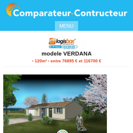
MENU
modele VERDANA
› 120m²
›
entre
76895
€ et 116700 €