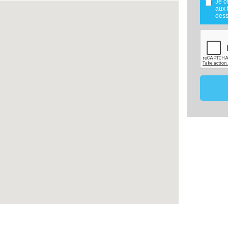
Je c
réalisée
aux 
Mes don
dess
utilisé
maîtris
dans le
mon proj
Les don
de 18 m
effecti
vous o
membre 
ce pro
comparat
Conformé
vous po
données
contact
17220
07.8
constru