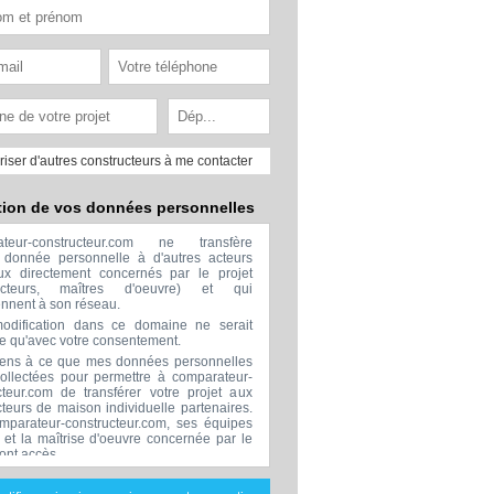
riser d'autres constructeurs à me contacter
tion de vos données personnelles
ateur-constructeur.com ne transfère
donnée personnelle à d'autres acteurs
x directement concernés par le projet
ructeurs, maîtres d'oeuvre) et qui
ennent à son réseau.
odification dans ce domaine ne serait
ée qu'avec votre consentement.
ens à ce que mes données personnelles
collectées pour permettre à comparateur-
cteur.com de transférer votre projet aux
cteurs de maison individuelle partenaires.
mparateur-constructeur.com, ses équipes
s et la maîtrise d'oeuvre concernée par le
 ont accès.
transmission de données à des tiers à
sion de ceux décrits ci dessus n'est