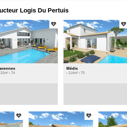
ucteur Logis Du Pertuis
arennes
Médis
132m²
› T4
› 114m²
› T5