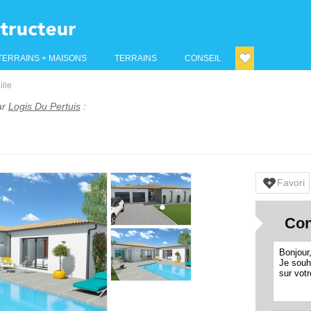
TERRAINS + MAISONS
TERRAINS
CONSEIL
ille
ar
Logis Du Pertuis
:
Favori
Con