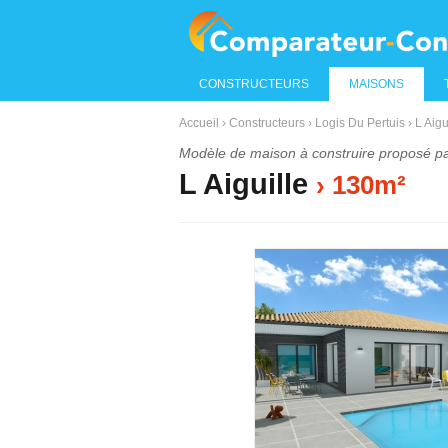
CONSTRUCTEURS
MAISONS
Accueil
›
Constructeurs
›
Logis Du Pertuis
›
L Aigu
Modèle de maison à construire proposé p
L Aiguille
› 130m²