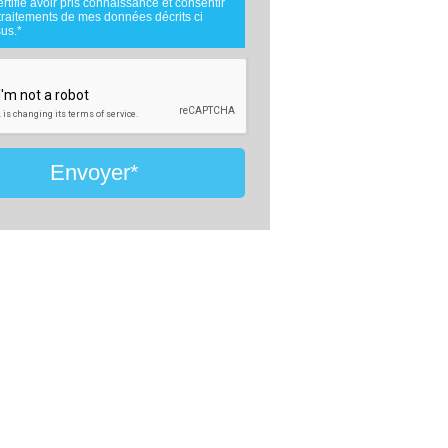
ertifie avoir pris connaissance et consentir
.
traitements de mes données décrits ci
nées téléphoniques seront uniquement
us.*
es par comparateur-constructeur.com et la
e d'ouvrage concernée par votre projet
 cadre de la qualification et du suivi de
et.
nées sont conservées pendant une durée
ois courant à partir des derniers contacts
fs entre comparateur-constructeur.com et
u comparateur-constructeur.com et un
de la maîtrise d'oeuvre en rapport avec
Envoyer*
jet et qui serait en relation avec
eur-constructeur sur ce projet.
ment à la loi « informatique et libertés »,
uvez exercer votre droit d'accès aux
 vous concernant et les faire rectifier en
ant : Vitaweb, 7 bis rue de l'Héronière,
 SALLES-SUR-MER - FRANCE. Tél.
6.24.07.28 -
contact@comparateur-
cteur.com