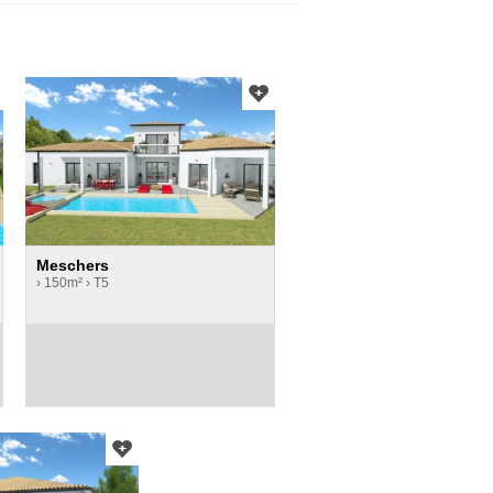
Meschers
› 150m²
› T5