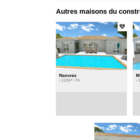
Autres maisons du constr
Nancras
M
› 122m²
› T4
› 