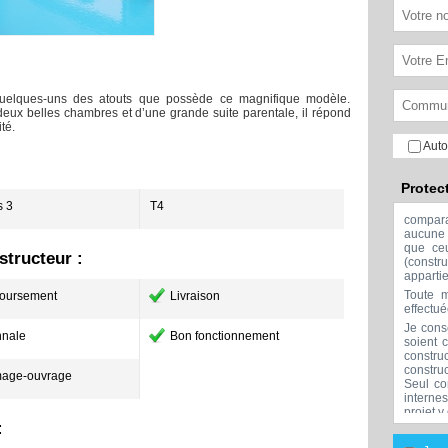
 quelques-uns des atouts que possède ce magnifique modèle.
eux belles chambres et d’une grande suite parentale, il répond
té.
Auto
Protec
 3
T4
compar
aucune 
que ceu
tructeur :
(const
apparti
Toute m
oursement
Livraison
effectu
Je cons
nale
Bon fonctionnement
soient 
constru
constru
age-ouvrage
Seul co
interne
projet y
:
Aucune 
l'exclu