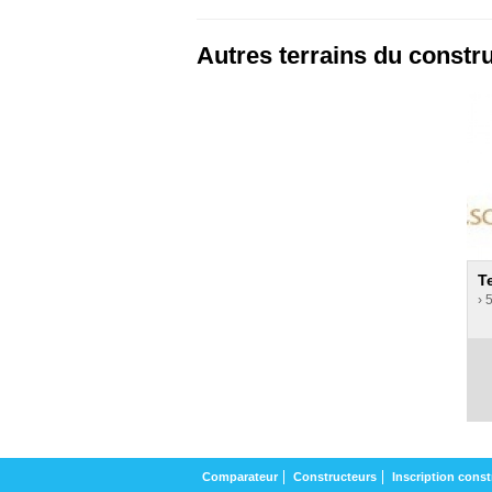
Autres terrains du constr
T
› 
Comparateur
Constructeurs
Inscription const