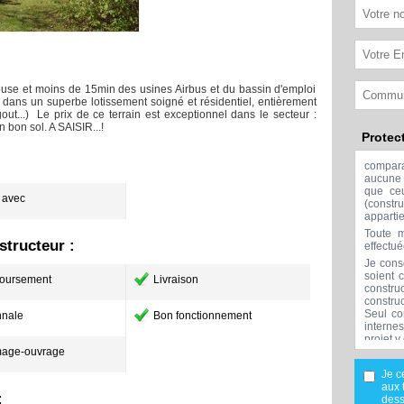
louse et moins de 15min des usines Airbus et du bassin d'emploi
dans un superbe lotissement soigné et résidentiel, entièrement
égout...) Le prix de ce terrain est exceptionnel dans le secteur :
 bon sol. A SAISIR...!
Protec
compar
aucune 
que ceu
: avec
(const
apparti
Toute m
tructeur :
effectu
Je cons
soient 
oursement
Livraison
constru
constru
Seul co
nale
Bon fonctionnement
interne
projet y
age-ouvrage
Aucune 
l'exclu
Je c
réalisée
aux 
:
Mes don
dess