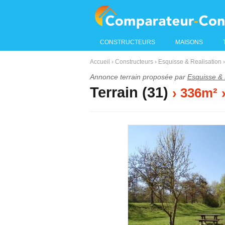
CONSTRUCTEURS
MAISONS
Accueil
›
Constructeurs
›
Esquisse & Realisation
›
Annonce terrain proposée par
Esquisse & 
Terrain (31)
› 336m²