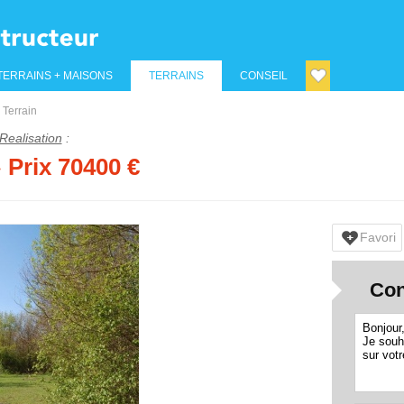
TERRAINS + MAISONS
TERRAINS
CONSEIL
Terrain
Realisation
:
› Prix 70400 €
Favori
Con