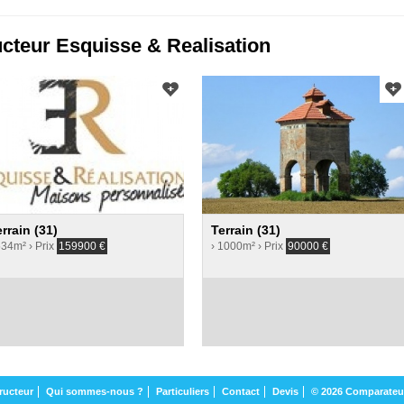
ucteur Esquisse & Realisation
errain (31)
Terrain (31)
534m²
› Prix
159900
€
› 1000m²
› Prix
90000
€
ructeur
Qui sommes-nous ?
Particuliers
Contact
Devis
© 2026 Comparateu