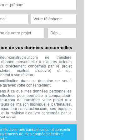
tion de vos données personnelles
ateur-constructeur.com ne transfère
donnée personnelle à d'autres acteurs
x directement concernés par le projet
ructeurs, maîtres d'oeuvre) et qui
ennent à son réseau.
odification dans ce domaine ne serait
ée qu'avec votre consentement.
ens à ce que mes données personnelles
collectées pour permettre à comparateur-
cteur.com de transférer votre projet aux
cteurs de maison individuelle partenaires.
mparateur-constructeur.com, ses équipes
s et la maîtrise d'oeuvre concernée par le
 ont accès.
transmission de données à des tiers à
sion de ceux décrits ci dessus n'est
ertifie avoir pris connaissance et consentir
.
traitements de mes données décrits ci
nées téléphoniques seront uniquement
us.*