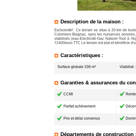
Description de la maison :
Exclusivité!: Ce terrain se situe à 20 km de tou
Colomiers Blagnac, sans les nuisances sonores, 
viabilisés (eau-Electricité-Gaz Naturel-Tout à l'
72400euro TTC Le terrain est plat et bénéficie d'un
Caractéristiques :
Surface globale 336 m²
Viabilisé 
Garanties & assurances du cons
CCMI
Remb
Parfait achèvement
Décen
Prix et délai convenus
Domm
Départements de construction 