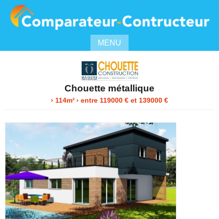
MENU
Chouette métallique
› 114m²
›
entre
119000
€ et 139000 €