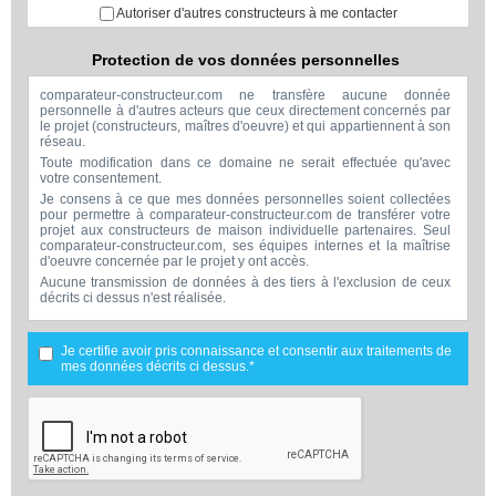
Autoriser d'autres constructeurs à me contacter
Protection de vos données personnelles
comparateur-constructeur.com ne transfère aucune donnée
personnelle à d'autres acteurs que ceux directement concernés par
le projet (constructeurs, maîtres d'oeuvre) et qui appartiennent à son
réseau.
Toute modification dans ce domaine ne serait effectuée qu'avec
votre consentement.
Je consens à ce que mes données personnelles soient collectées
pour permettre à comparateur-constructeur.com de transférer votre
projet aux constructeurs de maison individuelle partenaires. Seul
comparateur-constructeur.com, ses équipes internes et la maîtrise
d'oeuvre concernée par le projet y ont accès.
Aucune transmission de données à des tiers à l'exclusion de ceux
décrits ci dessus n'est réalisée.
Mes données téléphoniques seront uniquement utilisées par
comparateur-constructeur.com et la maîtrise d'ouvrage concernée
par votre projet dans le cadre de la qualification et du suivi de mon
Je certifie avoir pris connaissance et consentir aux traitements de
projet.
mes données décrits ci dessus.*
Les données sont conservées pendant une durée de 18 mois
courant à partir des derniers contacts effectifs entre comparateur-
constructeur.com et vous ou comparateur-constructeur.com et un
membre de la maîtrise d'oeuvre en rapport avec ce projet et qui
serait en relation avec comparateur-constructeur sur ce projet.
Conformément à la loi « informatique et libertés », vous pouvez
exercer votre droit d'accès aux données vous concernant et les faire