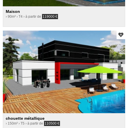
Maison
› 90m²
› T4
› à partir de
119000
€
chouette métallique
› 150m²
› T5
› à partir de
110500
€