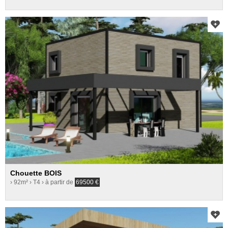
Chouette BOIS
› 92m²
› T4
› à partir de
69500
€