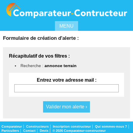
MENU
Formulaire de création d'alerte :
Récapitulatif de vos filtres :
Recherche :
annonce terrain
Entrez votre adresse mail :
Comparateur
Constructeurs
Inscription constructeur
Qui sommes-nous ?
Particuliers
Contact
Devis
© 2026 Comparateur-constructeur